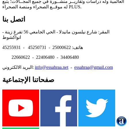
العالمية وله دراسات وتقاريــر منشــورة في جميع المجــالات؛ يتبع
له موقــع الصحراء ومنصة الصحراء PLUS.
اتصل بنا
المقر: شارع نيلسون مانيدلا - الحي الجامعي 56 تفرغ زينة -
انواكشوط
هاتف: 25000622 - 45250731 - 45255931
22660622 - 22406480 - 34406480
essahraa@gmail.com
-
info@essahraa.net
البريد الالكتروني:
صفحاتنا الإجتماعية