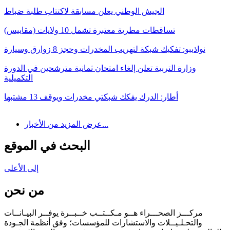
الجيش الوطني يعلن مسابقة لاكتتاب طلبة ضباط
تساقطات مطرية معتبرة تشمل 10 ولايات (مقاييس)
نواذيبو: تفكيك شبكة لتهريب المخدرات وحجز 8 زوارق وسيارة
وزارة التربية تعلن إلغاء امتحان ثمانية مترشحين في الدورة
التكميلية
أطار: الدرك يفكك شبكتي مخدرات ويوقف 13 مشتبها
عرض المزيد من الأخبار...
البحث في الموقع
إلى الأعلى
من نحن
مركـــز الصحـــراء هــو مـكــتــب خــبــرة يوفــر البيـانــات
والتحـلـيــلات والاستشارات للمؤسسات؛ وفق أنظمة الجـودة