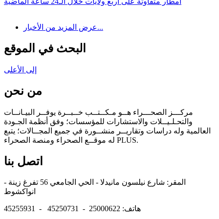
أمطار متفاوتة على أربع ولايات خلال الـ24 ساعة الماضية
عرض المزيد من الأخبار...
البحث في الموقع
إلى الأعلى
من نحن
مركـــز الصحـــراء هــو مـكــتــب خــبــرة يوفــر البيـانــات
والتحـلـيــلات والاستشارات للمؤسسات؛ وفق أنظمة الجـودة
العالمية وله دراسات وتقاريــر منشــورة في جميع المجــالات؛ يتبع
له موقــع الصحراء ومنصة الصحراء PLUS.
اتصل بنا
المقر: شارع نيلسون مانيدلا - الحي الجامعي 56 تفرغ زينة -
انواكشوط
هاتف: 25000622 - 45250731 - 45255931