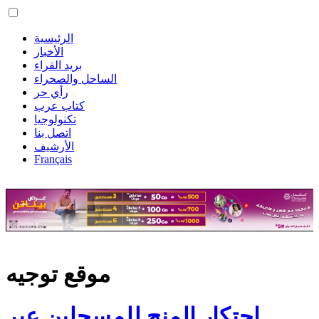
الرئيسية
الأخبار
بريد القراء
الساحل والصحراء
رأي حر
كتاب عرب
تكنولوجيا
اتصل بنا
الأرشيف
Français
موقع توجيه
احتكار المنح للمسجلين عبر