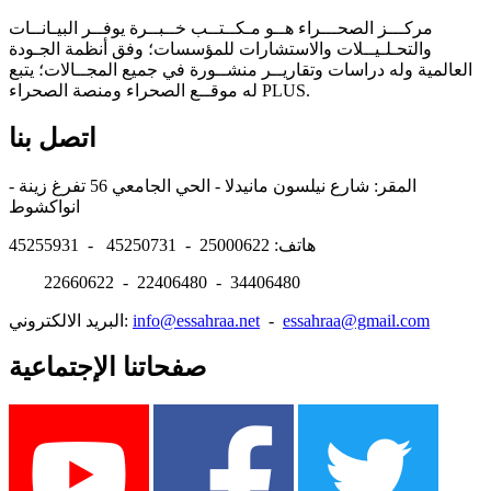
مركـــز الصحـــراء هــو مـكــتــب خــبــرة يوفــر البيـانــات
والتحـلـيــلات والاستشارات للمؤسسات؛ وفق أنظمة الجـودة
العالمية وله دراسات وتقاريــر منشــورة في جميع المجــالات؛ يتبع
له موقــع الصحراء ومنصة الصحراء PLUS.
اتصل بنا
المقر: شارع نيلسون مانيدلا - الحي الجامعي 56 تفرغ زينة -
انواكشوط
هاتف: 25000622 - 45250731 - 45255931
22660622 - 22406480 - 34406480
essahraa@gmail.com
-
info@essahraa.net
البريد الالكتروني:
صفحاتنا الإجتماعية