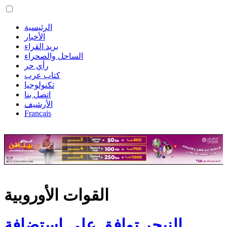
الرئيسية
الأخبار
بريد القراء
الساحل والصحراء
رأي حر
كتاب عرب
تكنولوجيا
اتصل بنا
الأرشيف
Français
القوات الأوروبية
النيجر توافق على استضافة