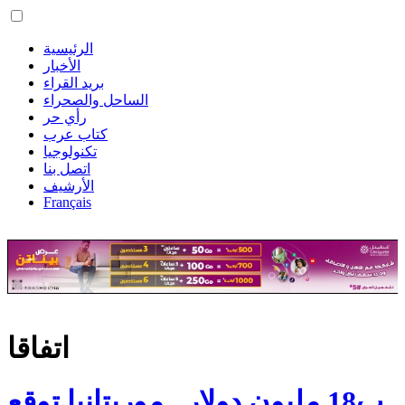
الرئيسية
الأخبار
بريد القراء
الساحل والصحراء
رأي حر
كتاب عرب
تكنولوجيا
اتصل بنا
الأرشيف
Français
اتفاقا
ب18 مليون دولار.. موريتانيا توقع