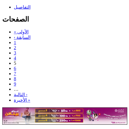
التفاصيل
الصفحات
« الأولى
‹ السابقة
1
2
3
4
5
6
7
8
9
…
التالية ›
الأخيرة »