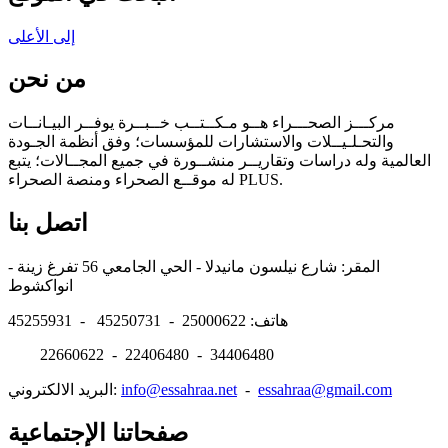
إلى الأعلى
من نحن
مركـــز الصحـــراء هــو مـكــتــب خــبــرة يوفــر البيـانــات
والتحـلـيــلات والاستشارات للمؤسسات؛ وفق أنظمة الجـودة
العالمية وله دراسات وتقاريــر منشــورة في جميع المجــالات؛ يتبع
له موقــع الصحراء ومنصة الصحراء PLUS.
اتصل بنا
المقر: شارع نيلسون مانيدلا - الحي الجامعي 56 تفرغ زينة -
انواكشوط
هاتف: 25000622 - 45250731 - 45255931
22660622 - 22406480 - 34406480
essahraa@gmail.com
-
info@essahraa.net
البريد الالكتروني:
صفحاتنا الإجتماعية