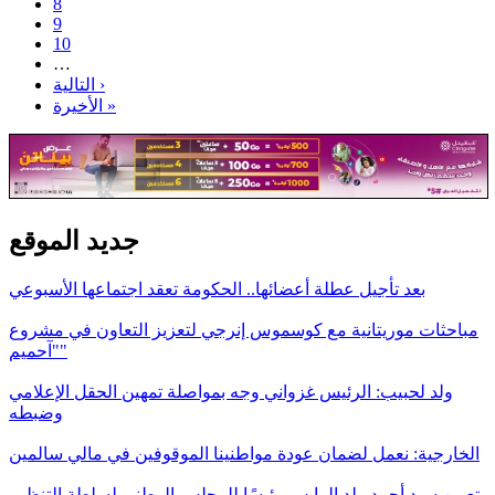
8
9
10
…
التالية ›
الأخيرة »
جديد الموقع
بعد تأجيل عطلة أعضائها.. الحكومة تعقد اجتماعها الأسبوعي
مباحثات موريتانية مع كوسموس إنرجي لتعزيز التعاون في مشروع
"آحميم"
ولد لحبيب: الرئيس غزواني وجه بمواصلة تمهين الحقل الإعلامي
وضبطه
الخارجية: نعمل لضمان عودة مواطنينا الموقوفين في مالي سالمين
تعيين سيد أحمد ولد الرايس رئيسًا للمجلس الوطني لسلطة التنظيم