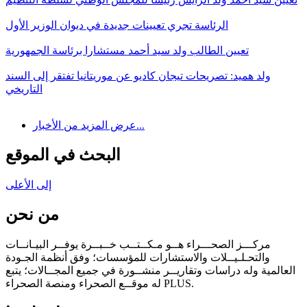
الرئاسة تجري تعيينات جديدة في ديوان الوزير الأول
تعيين الطالب ولد سيد أحمد مستشارا برئاسة الجمهورية
ولد هميد: تصريحات تيجان كاديو عن موريتانيا تفتقر إلى السند
التاريخي
عرض المزيد من الأخبار...
البحث في الموقع
إلى الأعلى
من نحن
مركـــز الصحـــراء هــو مـكــتــب خــبــرة يوفــر البيـانــات
والتحـلـيــلات والاستشارات للمؤسسات؛ وفق أنظمة الجـودة
العالمية وله دراسات وتقاريــر منشــورة في جميع المجــالات؛ يتبع
له موقــع الصحراء ومنصة الصحراء PLUS.