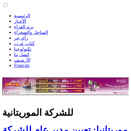
الرئيسية
الأخبار
بريد القراء
الساحل والصحراء
رأي حر
كتاب عرب
تكنولوجيا
اتصل بنا
الأرشيف
Français
للشركة الموريتانية
موريتانيا: تعيين مدير عام للشركة