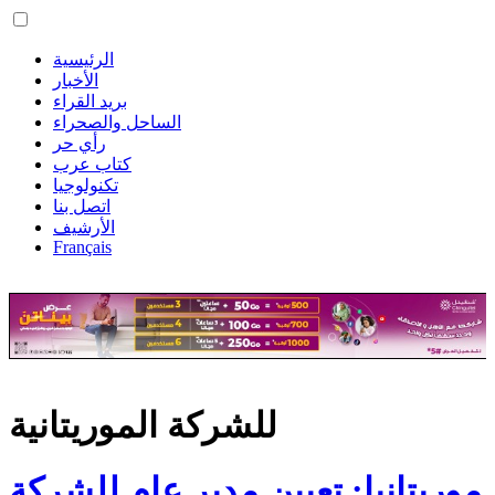
الرئيسية
الأخبار
بريد القراء
الساحل والصحراء
رأي حر
كتاب عرب
تكنولوجيا
اتصل بنا
الأرشيف
Français
للشركة الموريتانية
موريتانيا: تعيين مدير عام للشركة