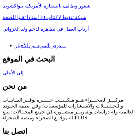
شغور وظائف بالسفارة الأمريكية بنواكشوط
شبكة تنقيط لاكتتاب 30 أستاذا تقنيا للصحة
أرباب العمل في تظاهرة لدعم ولد الغزواني
عرض المزيد من الأخبار...
البحث في الموقع
إلى الأعلى
من نحن
مركـــز الصحـــراء هــو مـكــتــب خــبــرة يوفــر البيـانــات
والتحـلـيــلات والاستشارات للمؤسسات؛ وفق أنظمة الجـودة
العالمية وله دراسات وتقاريــر منشــورة في جميع المجــالات؛ يتبع
له موقــع الصحراء ومنصة الصحراء PLUS.
اتصل بنا