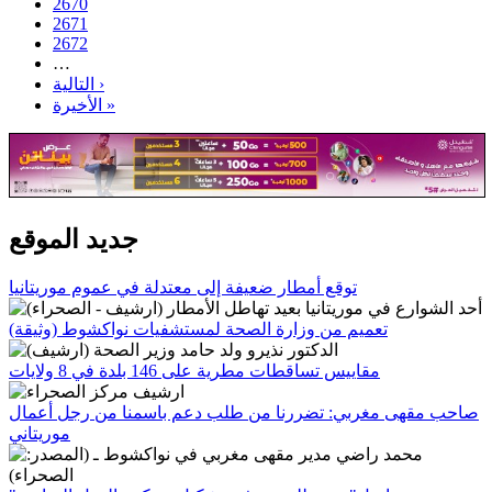
2670
2671
2672
…
التالية ›
الأخيرة »
جديد الموقع
توقع أمطار ضعيفة إلى معتدلة في عموم موريتانيا
تعميم من وزارة الصحة لمستشفيات نواكشوط (وثيقة)
مقاييس تساقطات مطرية على 146 بلدة في 8 ولايات
صاحب مقهى مغربي: تضررنا من طلب دعم باسمنا من رجل أعمال
موريتاني