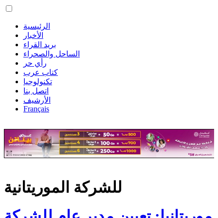
الرئيسية
الأخبار
بريد القراء
الساحل والصحراء
رأي حر
كتاب عرب
تكنولوجيا
اتصل بنا
الأرشيف
Français
للشركة الموريتانية
موريتانيا: تعيين مدير عام للشركة