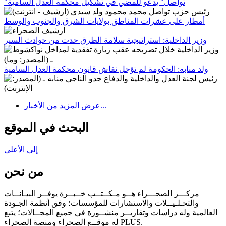
"تواصل" يدعو للمضي في تشكيل محكمة العدل السامية
أمطار على عشرات المناطق بولايات الشرق والجنوب والوسط
وزير الداخلية: استراتيجية سلامة الطرق حدت من حوادث السير
ولد منابه: الحكومة لم تؤجل نقاش قانون محكمة العدل السامية
عرض المزيد من الأخبار...
البحث في الموقع
إلى الأعلى
من نحن
مركـــز الصحـــراء هــو مـكــتــب خــبــرة يوفــر البيـانــات
والتحـلـيــلات والاستشارات للمؤسسات؛ وفق أنظمة الجـودة
العالمية وله دراسات وتقاريــر منشــورة في جميع المجــالات؛ يتبع
له موقــع الصحراء ومنصة الصحراء PLUS.