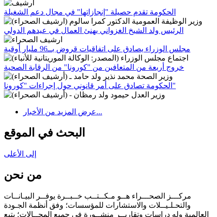
الحكومة تقدم حصيلة "إنجازاتها" في مجال دعم الشغيلة
الرئيس ولد الشيخ الغزواني يهنئ العمال في عيدهم الدولي
مجلس الوزراء يصادق على اتفاقيات قروض بــ96 مليار أوقية
خروج أربعة من المتعافين من "كورونا" من الرقابة الصحية
الحكومة تصادق على أمر قانوني حول إجراءات "كورونا"
عرض المزيد من الأخبار...
البحث في الموقع
إلى الأعلى
من نحن
مركـــز الصحـــراء هــو مـكــتــب خــبــرة يوفــر البيـانــات
والتحـلـيــلات والاستشارات للمؤسسات؛ وفق أنظمة الجـودة
العالمية وله دراسات وتقاريــر منشــورة في جميع المجــالات؛ يتبع