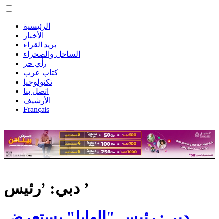
الرئيسية
الأخبار
بريد القراء
الساحل والصحراء
رأي حر
كتاب عرب
تكنولوجيا
اتصل بنا
الأرشيف
Français
دبي: ’رئيس ’
دبي: رئيس "الهابا" يستعرض