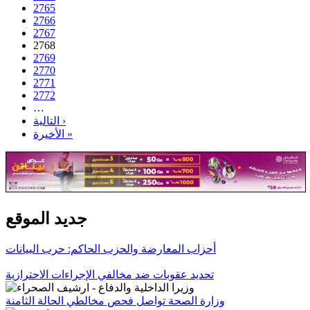
2765
2766
2767
2768
2769
2770
2771
2772
…
التالية ›
الأخيرة »
جديد الموقع
أحزاب المعارضة والحزب الحاكم: حرب البيانات
تحديد عقوبات ضد مخالفي الإجراءات الاحترازية
وزارة الصحة تواصل فحص مخالطي الحالة الثامنة