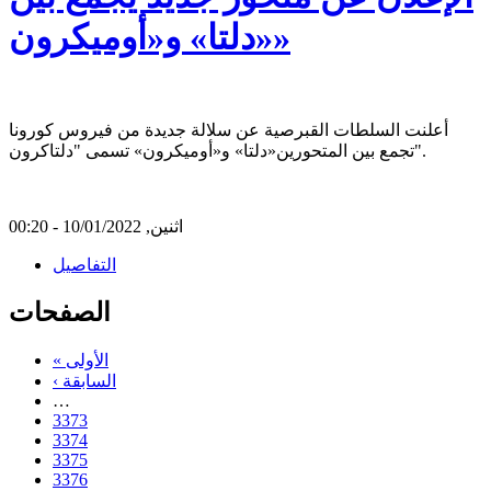
«دلتا» و«أوميكرون»
أعلنت السلطات القبرصية عن سلالة جديدة من فيروس كورونا
تجمع بين المتحورين«دلتا» و«أوميكرون» تسمى "دلتاكرون".
اثنين, 10/01/2022 - 00:20
التفاصيل
الصفحات
« الأولى
‹ السابقة
…
3373
3374
3375
3376