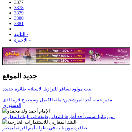
3377
3378
3379
3380
3381
…
التالية ›
الأخيرة »
جديد الموقع
بنت مولود تسافر للبرازيل لاستلام طائرة جديدة
مدير حملة أحد المرشحين: ملفنا اكتمل وسيطرح قريبا لدى
الدستوري
موريتانيا تسمي أحد أطرها لشغل وظيفة في البنك المغاربي
صافرة موريتانية في بطولة أمم افريقيا بمصر