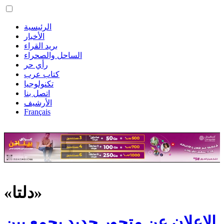
الرئيسية
الأخبار
بريد القراء
الساحل والصحراء
رأي حر
كتاب عرب
تكنولوجيا
اتصل بنا
الأرشيف
Français
«دلتا»
الإعلان عن متحور جديد يجمع بين