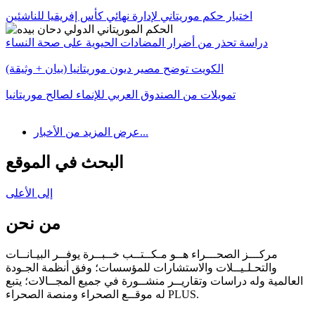
اختيار حكم موريتاني لإدارة نهائي كأس إفريقيا للناشئين
دراسة تحذر من أضرار المضادات الحيوية على صحة النساء
الكويت توضح مصير ديون موريتانيا (بيان + وثيقة)
تمويلات من الصندوق العربي للإنماء لصالح موريتانيا
عرض المزيد من الأخبار...
البحث في الموقع
إلى الأعلى
من نحن
مركـــز الصحـــراء هــو مـكــتــب خــبــرة يوفــر البيـانــات
والتحـلـيــلات والاستشارات للمؤسسات؛ وفق أنظمة الجـودة
العالمية وله دراسات وتقاريــر منشــورة في جميع المجــالات؛ يتبع
له موقــع الصحراء ومنصة الصحراء PLUS.