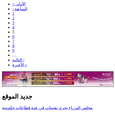
« الأولى
‹ السابقة
1
2
3
4
5
6
7
8
9
…
التالية ›
الأخيرة »
جديد الموقع
مجلس الوزراء يجري تعيينات في عدة قطاعات حكومية