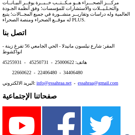
مركـــز الصحـــراء هــو مـكــتــب خــبــرة يوفــر البيـانــات
والتحـلـيــلات والاستشارات للمؤسسات؛ وفق أنظمة الجـودة
العالمية وله دراسات وتقاريــر منشــورة في جميع المجــالات؛ يتبع
له موقــع الصحراء ومنصة الصحراء PLUS.
اتصل بنا
المقر: شارع نيلسون مانيدلا - الحي الجامعي 56 تفرغ زينة -
انواكشوط
هاتف: 25000622 - 45250731 - 45255931
22660622 - 22406480 - 34406480
essahraa@gmail.com
-
info@essahraa.net
البريد الالكتروني:
صفحاتنا الإجتماعية