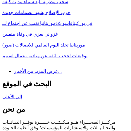
سحب مطرية تلبد سماء مدينة كيفه
حزب الإصلاح يشهد انضمامات جديدة
موريتانيا تغيب عن اجتماع لــG5 في بوركينافاسو
غزواني يعزي في وفاة منقبين
موريتانيا تخلد اليوم العالمي للاتصالات (صور)
توقيعات لحجب الثقة عن مناديب عمال اسنيم
عرض المزيد من الأخبار...
البحث في الموقع
إلى الأعلى
من نحن
مركـــز الصحـــراء هــو مـكــتــب خــبــرة يوفــر البيـانــات
والتحـلـيــلات والاستشارات للمؤسسات؛ وفق أنظمة الجـودة