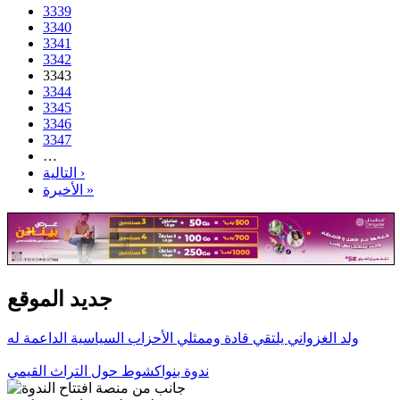
3339
3340
3341
3342
3343
3344
3345
3346
3347
…
التالية ›
الأخيرة »
جديد الموقع
ولد الغزواني يلتقي قادة وممثلي الأحزاب السياسية الداعمة له
ندوة بنواكشوط حول التراث القيمي