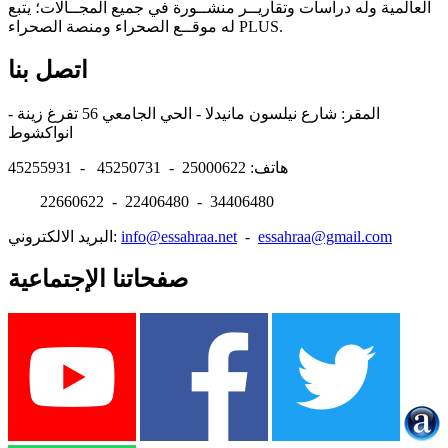
العالمية وله دراسات وتقاريــر منشــورة في جميع المجــالات؛ يتبع
له موقــع الصحراء ومنصة الصحراء PLUS.
اتصل بنا
المقر: شارع نيلسون مانيدلا - الحي الجامعي 56 تفرغ زينة -
انواكشوط
هاتف: 25000622 - 45250731 - 45255931
22660622 - 22406480 - 34406480
essahraa@gmail.com
-
info@essahraa.net
البريد الالكتروني:
صفحاتنا الإجتماعية