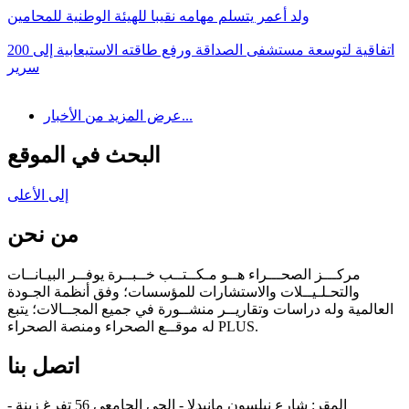
ولد أعمر يتسلم مهامه نقيبا للهيئة الوطنية للمحامين
اتفاقية لتوسعة مستشفى الصداقة ورفع طاقته الاستيعابية إلى 200
سرير
عرض المزيد من الأخبار...
البحث في الموقع
إلى الأعلى
من نحن
مركـــز الصحـــراء هــو مـكــتــب خــبــرة يوفــر البيـانــات
والتحـلـيــلات والاستشارات للمؤسسات؛ وفق أنظمة الجـودة
العالمية وله دراسات وتقاريــر منشــورة في جميع المجــالات؛ يتبع
له موقــع الصحراء ومنصة الصحراء PLUS.
اتصل بنا
المقر: شارع نيلسون مانيدلا - الحي الجامعي 56 تفرغ زينة -