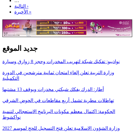
…
التالية ›
الأخيرة »
جديد الموقع
نواذيبو: تفكيك شبكة لتهريب المخدرات وحجز 8 زوارق وسيارة
وزارة التربية تعلن إلغاء امتحان ثمانية مترشحين في الدورة
التكميلية
أطار: الدرك يفكك شبكتي مخدرات ويوقف 13 مشتبها
تهاطلات مطرية تشمل أربع مقاطعات في الحوض الشرقي
الحكومة: اكتمال معظم مكونات البرنامج الاستعجالي لتنمية
نواكشوط
وزارة الشؤون الإسلامية تعلن فتح التسجيل للحج لموسم 2027