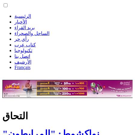
الرئيسية
الأخبار
بريد القراء
الساحل والصحراء
رأي حر
كتاب عرب
تكنولوجيا
اتصل بنا
الأرشيف
Français
التحاق
نواكشوط: "المرابطون"