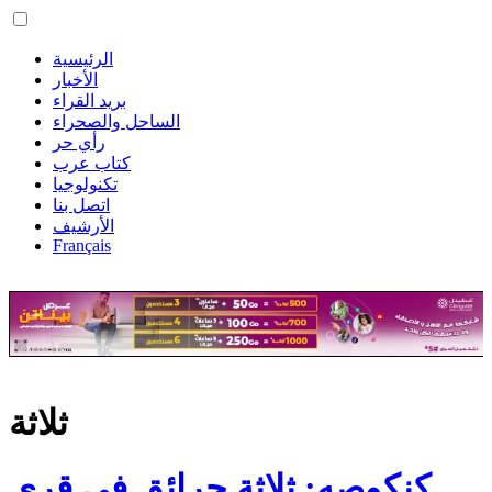
الرئيسية
الأخبار
بريد القراء
الساحل والصحراء
رأي حر
كتاب عرب
تكنولوجيا
اتصل بنا
الأرشيف
Français
ثلاثة
كنكوصه: ثلاثة حرائق في قرى