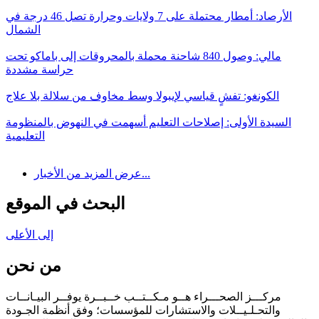
الأرصاد: أمطار محتملة على 7 ولايات وحرارة تصل 46 درجة في
الشمال
مالي: وصول 840 شاحنة محملة بالمحروقات إلى باماكو تحت
حراسة مشددة
الكونغو: تفشٍ قياسي لإيبولا وسط مخاوف من سلالة بلا علاج
السيدة الأولى: إصلاحات التعليم أسهمت في النهوض بالمنظومة
التعليمية
عرض المزيد من الأخبار...
البحث في الموقع
إلى الأعلى
من نحن
مركـــز الصحـــراء هــو مـكــتــب خــبــرة يوفــر البيـانــات
والتحـلـيــلات والاستشارات للمؤسسات؛ وفق أنظمة الجـودة