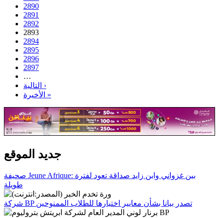
2890
2891
2892
2893
2894
2895
2896
2897
…
التالية ›
الأخيرة »
جديد الموقع
صحيفة Jeune Afrique: بين غزواني وابن زايد صداقة تعود لفترة
طويلة
شركة BP تصدر بيانا بشأن معايير اختيارها للطلاب الممنوحين