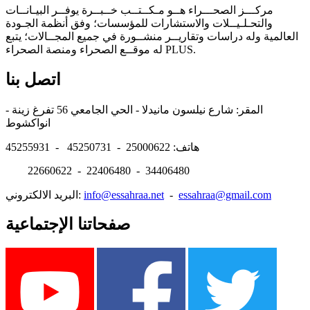
مركـــز الصحـــراء هــو مـكــتــب خــبــرة يوفــر البيـانــات
والتحـلـيــلات والاستشارات للمؤسسات؛ وفق أنظمة الجـودة
العالمية وله دراسات وتقاريــر منشــورة في جميع المجــالات؛ يتبع
له موقــع الصحراء ومنصة الصحراء PLUS.
اتصل بنا
المقر: شارع نيلسون مانيدلا - الحي الجامعي 56 تفرغ زينة -
انواكشوط
هاتف: 25000622 - 45250731 - 45255931
22660622 - 22406480 - 34406480
essahraa@gmail.com
-
info@essahraa.net
البريد الالكتروني:
صفحاتنا الإجتماعية