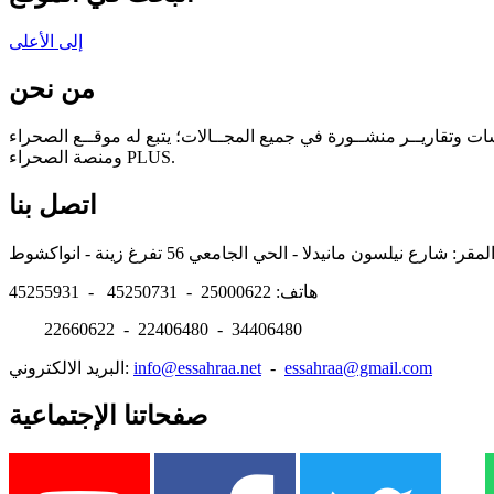
إلى الأعلى
من نحن
سات وتقاريــر منشــورة في جميع المجــالات؛ يتبع له موقــع الصحراء
ومنصة الصحراء PLUS.
اتصل بنا
هاتف: 25000622 - 45250731 - 45255931
22660622 - 22406480 - 34406480
essahraa@gmail.com
-
info@essahraa.net
البريد الالكتروني:
صفحاتنا الإجتماعية