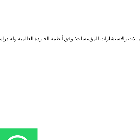
حـلـيــلات والاستشارات للمؤسسات؛ وفق أنظمة الجـودة العالمية وله درا
المقر: شارع نيلسون مانيدلا - الحي الجامعي 56 تفرغ زينة - انواكشوط