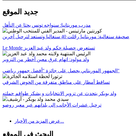
جديد الموقع
مدرب موريتانيا: سنواجه تونس بحثا عن التأهل
صحيفة سنغالية: موريتانيا رحّلت 40 سنغاليا وتستعد لترحيل آخرين
Le Monde تستعرض حصيلة حكم ولد عبد العزيز
ولد مولود: اتهام عرق معين أخطر من التزوير
الجمهور الموريتاني يحصل على جائزة "أفضل جمهور رياضي"
تساقط أمطار على مناطق متفرقة من الحوض الشرقي
ولد بوبكر يتحدث عن تزوير الانتخابات و يشكر طواقم حملته
ترحيل عشرات الأجانب إلى بلدانهم عبر معبر روصو
عرض المزيد من الأخبار...
البحث في الموقع