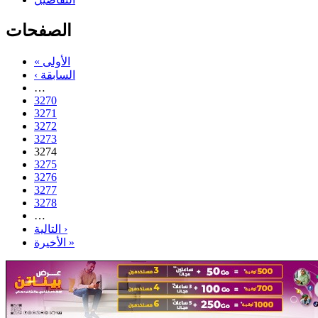
الصفحات
« الأولى
‹ السابقة
…
3270
3271
3272
3273
3274
3275
3276
3277
3278
…
التالية ›
الأخيرة »