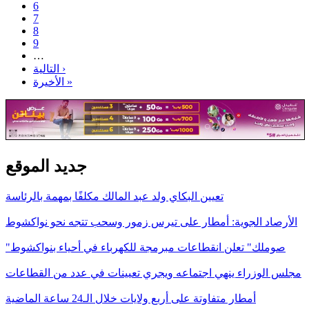
6
7
8
9
…
التالية ›
الأخيرة »
جديد الموقع
تعيين البكاي ولد عبد المالك مكلفًا بمهمة بالرئاسة
الأرصاد الجوية: أمطار على تيرس زمور وسحب تتجه نحو نواكشوط
"صوملك" تعلن انقطاعات مبرمجة للكهرباء في أحياء بنواكشوط
مجلس الوزراء ينهي اجتماعه ويجري تعيينات في عدد من القطاعات
أمطار متفاوتة على أربع ولايات خلال الـ24 ساعة الماضية