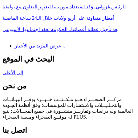
الرئيس غزواني يؤكد استعداد موريتانيا لتعزيز التعاون مع بوليفيا
أمطار متفاوتة على أربع ولايات خلال الـ24 ساعة الماضية
بعد تأجيل عطلة أعضائها.. الحكومة تعقد اجتماعها الأسبوعي
عرض المزيد من الأخبار...
البحث في الموقع
إلى الأعلى
من نحن
مركـــز الصحـــراء هــو مـكــتــب خــبــرة يوفــر البيـانــات
والتحـلـيــلات والاستشارات للمؤسسات؛ وفق أنظمة الجـودة
العالمية وله دراسات وتقاريــر منشــورة في جميع المجــالات؛ يتبع
له موقــع الصحراء ومنصة الصحراء PLUS.
اتصل بنا