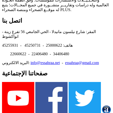
والتحـلـيــلات والاستشارات للمؤسسات؛ وفق أنظمة الجـودة
العالمية وله دراسات وتقاريــر منشــورة في جميع المجــالات؛ يتبع
له موقــع الصحراء ومنصة الصحراء PLUS.
اتصل بنا
المقر: شارع نيلسون مانيدلا - الحي الجامعي 56 تفرغ زينة -
انواكشوط
هاتف: 25000622 - 45250731 - 45255931
22660622 - 22406480 - 34406480
essahraa@gmail.com
-
info@essahraa.net
البريد الالكتروني:
صفحاتنا الإجتماعية