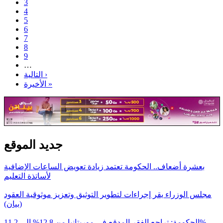
3
4
5
6
7
8
9
…
التالية ›
الأخيرة »
جديد الموقع
بعشرة أضعاف.. الحكومة تعتمد زيادة تعويض الساعات الإضافية
لأساتذة التعليم
مجلس الوزراء يقر إجراءات لتطوير التوثيق وتعزيز موثوقية العقود
(بيان)
الحكومة: تراجع الفقر المدقع في موريتانيا من 12.8% إلى 11.2%