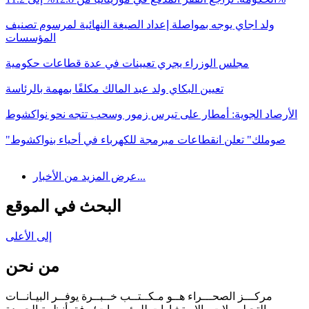
ولد اجاي يوجه بمواصلة إعداد الصيغة النهائية لمرسوم تصنيف
المؤسسات
مجلس الوزراء يجري تعيينات في عدة قطاعات حكومية
تعيين البكاي ولد عبد المالك مكلفًا بمهمة بالرئاسة
الأرصاد الجوية: أمطار على تيرس زمور وسحب تتجه نحو نواكشوط
"صوملك" تعلن انقطاعات مبرمجة للكهرباء في أحياء بنواكشوط
عرض المزيد من الأخبار...
البحث في الموقع
إلى الأعلى
من نحن
مركـــز الصحـــراء هــو مـكــتــب خــبــرة يوفــر البيـانــات