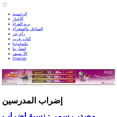
الرئيسية
الأخبار
بريد القراء
الساحل والصحراء
رأي حر
كتاب عرب
تكنولوجيا
اتصل بنا
الأرشيف
Français
إضراب المدرسين
مصدر رسمي: نسبة إضراب