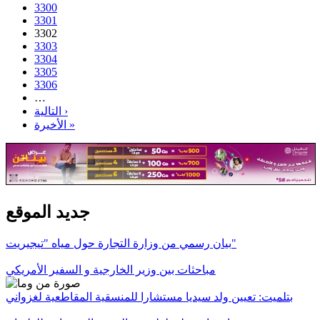
3300
3301
3302
3303
3304
3305
3306
…
التالية ›
الأخيرة »
جديد الموقع
بيان رسمي من وزارة التجارة حول مياه "تيجيريت"
مباحثات بين وزير الخارجية و السفير الأمريكي
بتلميت: تعيين ولد سيديا مستشارا للمنسقية المقاطعية لغزواني