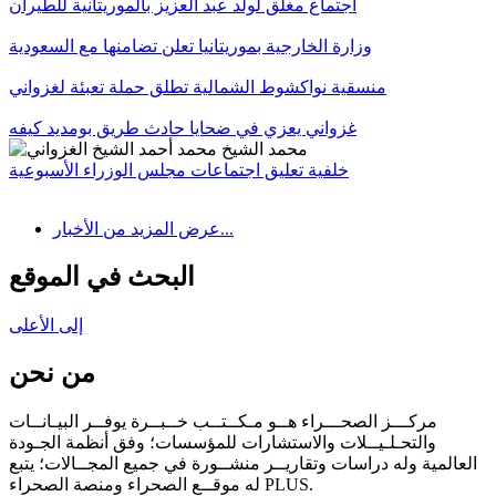
اجتماع مغلق لولد عبد العزيز بالموريتانية للطيران
وزارة الخارجية بموريتانيا تعلن تضامنها مع السعودية
منسقية نواكشوط الشمالية تطلق حملة تعبئة لغزواني
غزواني يعزي في ضحايا حادث طريق بومديد كيفه
خلفية تعليق اجتماعات مجلس الوزراء الأسبوعية
عرض المزيد من الأخبار...
البحث في الموقع
إلى الأعلى
من نحن
مركـــز الصحـــراء هــو مـكــتــب خــبــرة يوفــر البيـانــات
والتحـلـيــلات والاستشارات للمؤسسات؛ وفق أنظمة الجـودة
العالمية وله دراسات وتقاريــر منشــورة في جميع المجــالات؛ يتبع
له موقــع الصحراء ومنصة الصحراء PLUS.