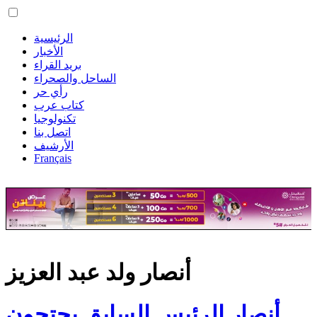
الرئيسية
الأخبار
بريد القراء
الساحل والصحراء
رأي حر
كتاب عرب
تكنولوجيا
اتصل بنا
الأرشيف
Français
أنصار ولد عبد العزيز
أنصار الرئيس السابق يحتجون