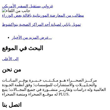
غزواني يستقبل السفير الأمريكي
مطالب من المعارضة الموريتانية بإقالة بعض الوزراء
تمويل ياباني لصيانة أحد المراكز الصحية بنواكشوط
عرض المزيد من الأخبار...
البحث في الموقع
إلى الأعلى
من نحن
مركـــز الصحـــراء هــو مـكــتــب خــبــرة يوفــر البيـانــات
والتحـلـيــلات والاستشارات للمؤسسات؛ وفق أنظمة الجـودة
العالمية وله دراسات وتقاريــر منشــورة في جميع المجــالات؛ يتبع
له موقــع الصحراء ومنصة الصحراء PLUS.
اتصل بنا