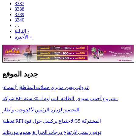
3337
3338
3339
3340
…
التالية ›
الأخيرة »
جديد الموقع
غزواني يعين مديري حملات المناطق (أسماء)
شركة BP: مشروع آحميم سيوفر الطاقة المنزلية لــ30 سنة
التحضير لزيارة الرئيس لأكجوجت وأطار
تغطية RFI لاجتماع بركسل حول قوة G5 المشتركة
توقع رسمي لارتفاع درجات الحرارة بعموم موريتانيا