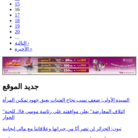
15
16
17
18
19
20
…
التالية ›
الأخيرة »
جديد الموقع
السيدة الأولى: ضعف نسب نجاح الفتيات يعيق جهود تمكين المرأة
"ائتلاف المعارضة" يعلن موافقته على رئاسة موسى فال للجنة
الحوار
تبون: الجزائر لن تضر أيًا من جيرانها وعلاقاتنا مع مالي إيجابية