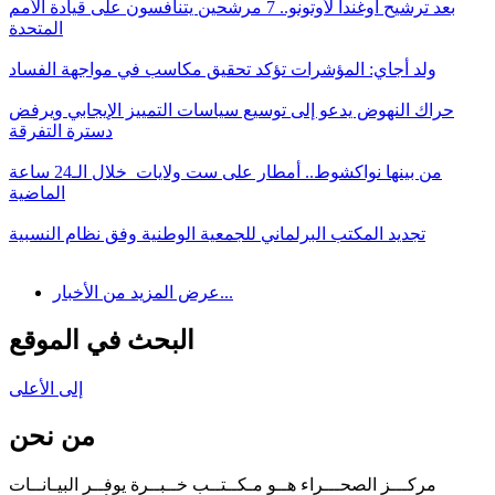
بعد ترشيح أوغندا لأوتونو.. 7 مرشحين يتنافسون على قيادة الأمم
المتحدة
ولد أجاي: المؤشرات تؤكد تحقيق مكاسب في مواجهة الفساد
حراك النهوض يدعو إلى توسيع سياسات التمييز الإيجابي ويرفض
دسترة التفرقة
من بينها نواكشوط.. أمطار على ست ولايات خلال الـ24 ساعة
الماضية
تجديد المكتب البرلماني للجمعية الوطنية وفق نظام النسبية
عرض المزيد من الأخبار...
البحث في الموقع
إلى الأعلى
من نحن
مركـــز الصحـــراء هــو مـكــتــب خــبــرة يوفــر البيـانــات