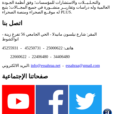
والتحـلـيــلات والاستشارات للمؤسسات؛ وفق أنظمة الجـودة
العالمية وله دراسات وتقاريــر منشــورة في جميع المجــالات؛ يتبع
له موقــع الصحراء ومنصة الصحراء PLUS.
اتصل بنا
المقر: شارع نيلسون مانيدلا - الحي الجامعي 56 تفرغ زينة -
انواكشوط
هاتف: 25000622 - 45250731 - 45255931
22660622 - 22406480 - 34406480
essahraa@gmail.com
-
info@essahraa.net
البريد الالكتروني:
صفحاتنا الإجتماعية