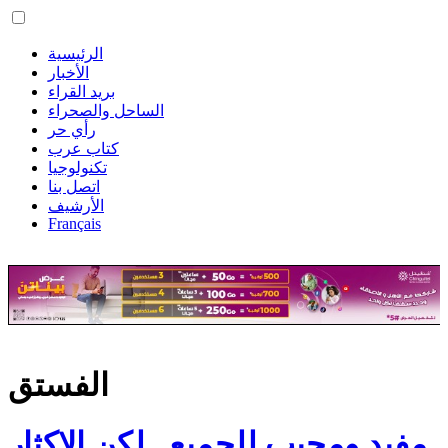
الرئيسية
الأخبار
بريد القراء
الساحل والصحراء
رأي حر
كتاب عرب
تكنولوجيا
اتصل بنا
الأرشيف
Français
الفستق
مفيد ومحبب للجميع.. لكن الإكثار