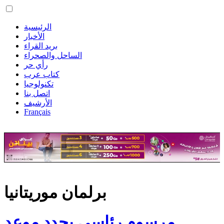
الرئيسية
الأخبار
بريد القراء
الساحل والصحراء
رأي حر
كتاب عرب
تكنولوجيا
اتصل بنا
الأرشيف
Français
برلمان موريتانيا
مرسوم رئاسي يحدد موعد