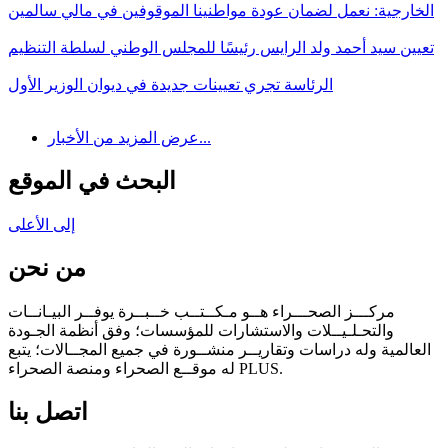
الخارجية: نعمل لضمان عودة مواطنينا الموقوفين في مالي سالمين
تعيين سيد أحمد ولد الرايس رئيسًا للمجلس الوطني لسلطة التنظيم
الرئاسة تجري تعيينات جديدة في ديوان الوزير الأول
عرض المزيد من الأخبار...
البحث في الموقع
إلى الأعلى
من نحن
مركـــز الصحـــراء هــو مـكــتــب خــبــرة يوفــر البيـانــات
والتحـلـيــلات والاستشارات للمؤسسات؛ وفق أنظمة الجـودة
العالمية وله دراسات وتقاريــر منشــورة في جميع المجــالات؛ يتبع
له موقــع الصحراء ومنصة الصحراء PLUS.
اتصل بنا