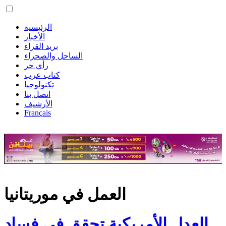
الرئيسية
الأخبار
بريد القراء
الساحل والصحراء
رأي حر
كتاب عرب
تكنولوجيا
اتصل بنا
الأرشيف
Français
العمل في موريتانيا
العدل الأمريكية تحقق في فساد