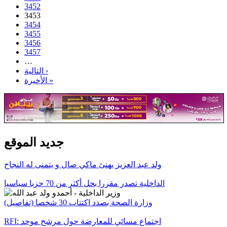
3452
3453
3454
3455
3456
3457
…
التالية ›
الأخيرة »
جديد الموقع
ولد عبد العزيز يهنئ ماكي صال و يتمنى له النجاح
الداخلية تصدر مقررا بحل أكثر من 70 حزبا سياسيا
وزارة الصحة بصدد اكتتاب 30 شخصا (تفاصيل)
RFI: اجتماع مسائي للمعارضة حول مرشح موحد