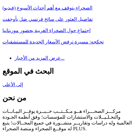
الصحراء يتوقف مع أهم أحداث الأسبوع (فيديو)
تفاصيل العثور على سائح فرنسي ضل بأوجفت
اجتماع حول الصحراء الغربية بحضور موريتانيا
تجكجه: مسيرة ترفض الأسعار الجديدة للمستشفيات
عرض المزيد من الأخبار...
البحث في الموقع
إلى الأعلى
من نحن
مركـــز الصحـــراء هــو مـكــتــب خــبــرة يوفــر البيـانــات
والتحـلـيــلات والاستشارات للمؤسسات؛ وفق أنظمة الجـودة
العالمية وله دراسات وتقاريــر منشــورة في جميع المجــالات؛ يتبع
له موقــع الصحراء ومنصة الصحراء PLUS.