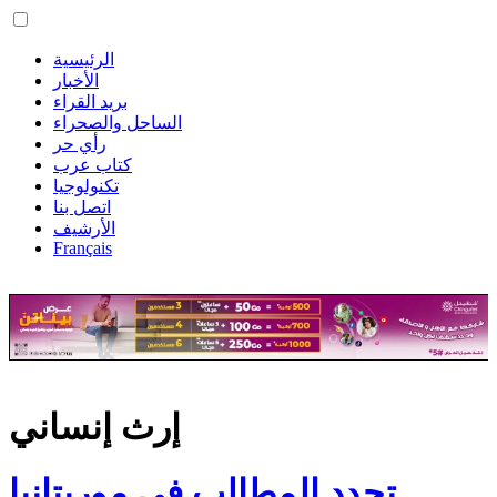
الرئيسية
الأخبار
بريد القراء
الساحل والصحراء
رأي حر
كتاب عرب
تكنولوجيا
اتصل بنا
الأرشيف
Français
إرث إنساني
تجدد المطالب في موريتانيا