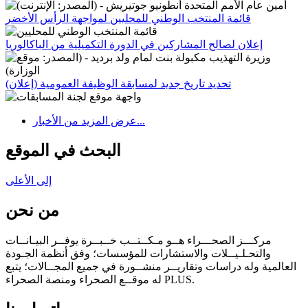
قائمة المنتخب الوطني للمحليين لمواجهة الرأس الأخضر
إعلان لصالح المشاركين في الدورة التكميلية من الباكالوريا
تحديد تاريخ جديد لمسابقة الوظيفة العمومية (إعلان)
عرض المزيد من الأخبار...
البحث في الموقع
إلى الأعلى
من نحن
مركـــز الصحـــراء هــو مـكــتــب خــبــرة يوفــر البيـانــات
والتحـلـيــلات والاستشارات للمؤسسات؛ وفق أنظمة الجـودة
العالمية وله دراسات وتقاريــر منشــورة في جميع المجــالات؛ يتبع
له موقــع الصحراء ومنصة الصحراء PLUS.