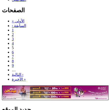
الصفحات
« الأولى
‹ السابقة
1
2
3
4
5
6
7
8
9
…
التالية ›
الأخيرة »
جديد الموقع