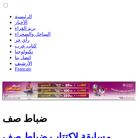
الرئيسية
الأخبار
بريد القراء
الساحل والصحراء
رأي حر
كتاب عرب
تكنولوجيا
اتصل بنا
الأرشيف
Français
ضباط صف
مسابقة لاكتتاب ضباط صف