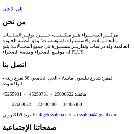
إلى الأعلى
من نحن
مركـــز الصحـــراء هــو مـكــتــب خــبــرة يوفــر البيـانــات
والتحـلـيــلات والاستشارات للمؤسسات؛ وفق أنظمة الجـودة
العالمية وله دراسات وتقاريــر منشــورة في جميع المجــالات؛ يتبع
له موقــع الصحراء ومنصة الصحراء PLUS.
اتصل بنا
المقر: شارع نيلسون مانيدلا - الحي الجامعي 56 تفرغ زينة -
انواكشوط
هاتف: 25000622 - 45250731 - 45255931
22660622 - 22406480 - 34406480
essahraa@gmail.com
-
info@essahraa.net
البريد الالكتروني:
صفحاتنا الإجتماعية