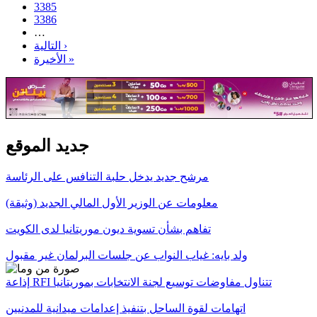
3385
3386
…
التالية ›
الأخيرة »
جديد الموقع
مرشح جديد يدخل حلبة التنافس على الرئاسة
معلومات عن الوزير الأول المالي الجديد (وثيقة)
تفاهم بشأن تسوية ديون موريتانيا لدى الكويت
ولد بايه: غياب النواب عن جلسات البرلمان غير مقبول
إذاعة RFI تتناول مفاوضات توسيع لجنة الانتخابات بموريتانيا
اتهامات لقوة الساحل بتنفيذ إعدامات ميدانية للمدنيين