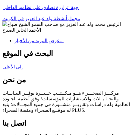
جهة اترارزة تصادق على نظامها الداخلي
مجمل أنشطة ولد عبد العزيز في الكويت
عرض المزيد من الأخبار...
البحث في الموقع
إلى الأعلى
من نحن
مركـــز الصحـــراء هــو مـكــتــب خــبــرة يوفــر البيـانــات
والتحـلـيــلات والاستشارات للمؤسسات؛ وفق أنظمة الجـودة
العالمية وله دراسات وتقاريــر منشــورة في جميع المجــالات؛ يتبع
له موقــع الصحراء ومنصة الصحراء PLUS.
اتصل بنا