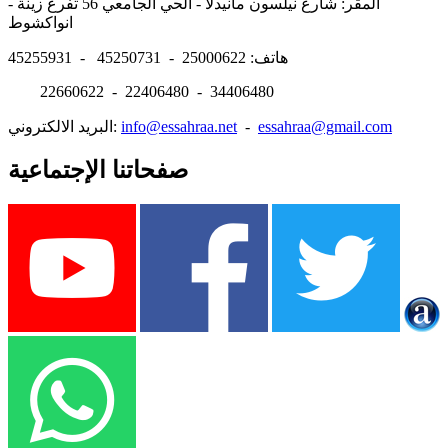
المقر: شارع نيلسون مانيدلا - الحي الجامعي 56 تفرغ زينة -
انواكشوط
هاتف: 25000622 - 45250731 - 45255931
22660622 - 22406480 - 34406480
essahraa@gmail.com
-
info@essahraa.net
البريد الالكتروني:
صفحاتنا الإجتماعية