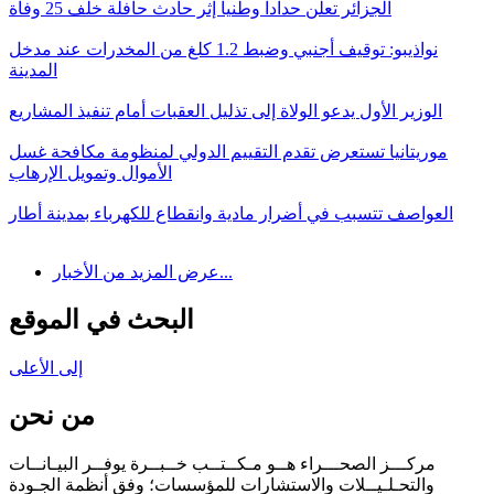
الجزائر تعلن حدادا وطنيا إثر حادث حافلة خلف 25 وفاة
نواذيبو: توقيف أجنبي وضبط 1.2 كلغ من المخدرات عند مدخل
المدينة
الوزير الأول يدعو الولاة إلى تذليل العقبات أمام تنفيذ المشاريع
موريتانيا تستعرض تقدم التقييم الدولي لمنظومة مكافحة غسل
الأموال وتمويل الإرهاب
العواصف تتسبب في أضرار مادية وانقطاع للكهرباء بمدينة أطار
عرض المزيد من الأخبار...
البحث في الموقع
إلى الأعلى
من نحن
مركـــز الصحـــراء هــو مـكــتــب خــبــرة يوفــر البيـانــات
والتحـلـيــلات والاستشارات للمؤسسات؛ وفق أنظمة الجـودة