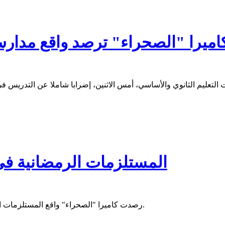
اميرا "الصحراء" ترصد واقع مدار
المستلزمات الرمضانية ف
رصدت كاميرا "الصحراء" واقع المستلزمات الرمضانية بسوق العاصمة نواكشوط، أسابيع قبل حلول الشهر المبارك.