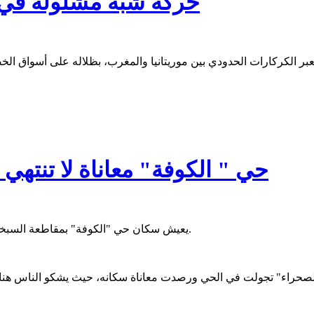
حركة شبه مشلولة في أك
حي " الكوفة" معاناة لا تنتهي
يعيش سكان حي "الكوفة" بمقاطعة السبخة، في موسم الأمطار، معناة خاصة بسبب انتشار البرك والمستنقعات.