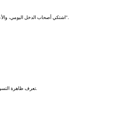
اشتكي أصحاب الدخل اليومي، والأعمال الحرة من قرار حظر التجوال ابتداء من الساعة السادسة مساء في ظل الإجراءات الاحترازية لمكافحة تفشي الموجة الثانية من "كورونا".
تعرف ظاهرة التسول "طلابة الصدكة" انتشارا متزايدا عند ملتقيات طرق العاصمة نواكشوط، ويعد أغلب الممارسين لهذه الظاهرة من الشيوخ والنساء والأطفال.