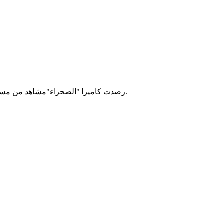
رصدت كاميرا "الصحراء"مشاهد من مسابقة دخول الإعدادية للعام 2020، حيث ترابط أمهات في مشهد مهيب وفي يوم شديد الحرارة، أمام مراكز الامتحان في انتظار فلذات أكبادهن.