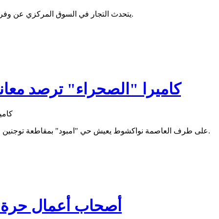
يتحدث التجار في السوق المركزي عن وفرة البضائع وقلة الإقبال، مؤكدين أن الأسعار مازالت في متناول الجميع.
كاميرا "الصحراء" ترصد معانا
على طرف العاصمة نواكشوط يعيش حي "امبود" بمقاطعة توجنين معاناته الخاصة، حيث يتحدث السكان هنا عن غياب الخدمات الأساسية.
أصحاب أعمال حرة ي