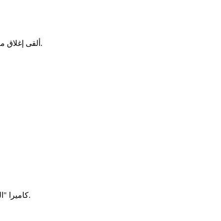
ألقى إغلاق معبر الكركارات الحدودي بين موريتانيا والمغرب، بظلاله على أسواق الخضار في موريتانيا، حيث أصبحت تعاني من قلة البضائع وارتفاع الأسعار.
كاميرا "الصحراء" تجولت في الحي ورصدت معاناة سكانه، حيث يشكو الناس هنا من "النسيان" وغياب الخدمات الأساسية، وانتشار الباعوض والأوساخ.