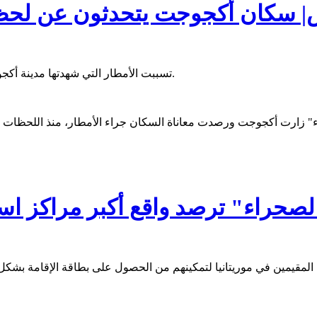
 سكان أكجوجت يتحدثون عن لحظة ا
تسببت الأمطار التي شهدتها مدينة أكجوجت، فجر الجمعة، في غمر بعض أحياء المدينة وتشريد عدد من الأسر.
الصحراء" ترصد واقع أكبر مراكز اس