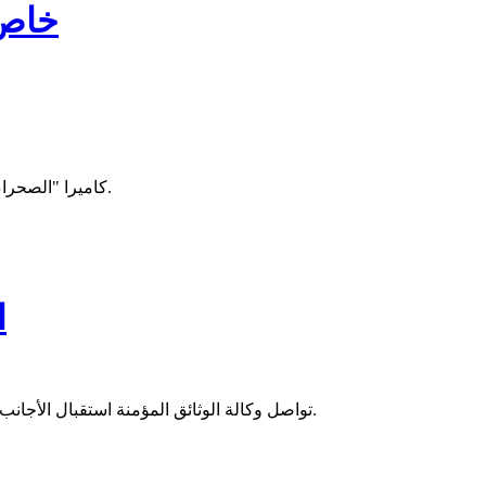
خاص|
كاميرا "الصحراء" زارت أكجوجت ورصدت معاناة السكان جراء الأمطار، منذ اللحظات الأولى لهطولها، وأبرز الأضرار التي خلفتها السيول في أحيائهم وبيوتهم.
"
تواصل وكالة الوثائق المؤمنة استقبال الأجانب المقيمين في موريتانيا لتمكينهم من الحصول على بطاقة الإقامة بشكل مجاني ضمن حملة حكومية تهدف لإحصاء جميع الأجانب في موريتانيا.