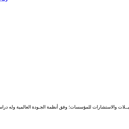
حـلـيــلات والاستشارات للمؤسسات؛ وفق أنظمة الجـودة العالمية وله درا