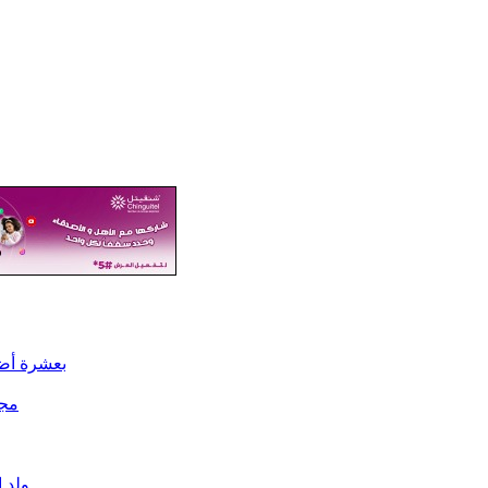
بعشرة أضع
مجل
ولد 