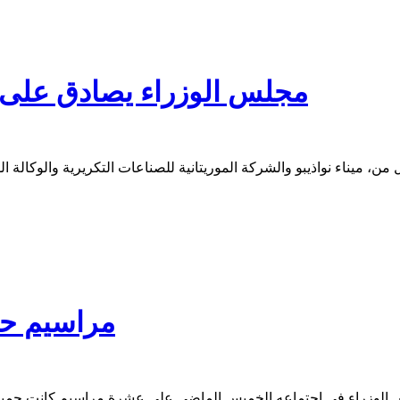
مجلس الوزراء يصادق على تعيين 5 مجالس إدراة (
 ميناء نواذيبو والشركة الموريتانية للصناعات التكريرية والوكالة الو
مراسيم حك