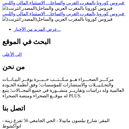
فيروس كورونا بالمغرب العربي والساحل.. الاستثناء المالي والليبي
فيروس كورونا بالمغرب العربي والساحل.. الاستثناء المالي والليبي
عرض المزيد من الأخبار...
البحث في الموقع
إلى الأعلى
من نحن
مركـــز الصحـــراء هــو مـكــتــب خــبــرة يوفــر البيـانــات
والتحـلـيــلات والاستشارات للمؤسسات؛ وفق أنظمة الجـودة
العالمية وله دراسات وتقاريــر منشــورة في جميع المجــالات؛ يتبع
له موقــع الصحراء ومنصة الصحراء PLUS.
اتصل بنا
المقر: شارع نيلسون مانيدلا - الحي الجامعي 56 تفرغ زينة -
انواكشوط