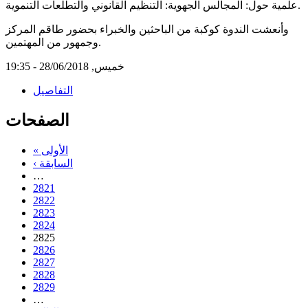
علمية حول: المجالس الجهوية: التنظيم القانوني والتطلعات التنموية.
وأنعشت الندوة كوكبة من الباحثين والخبراء بحضور طاقم المركز
وجمهور من المهتمين.
خميس, 28/06/2018 - 19:35
التفاصيل
الصفحات
« الأولى
‹ السابقة
…
2821
2822
2823
2824
2825
2826
2827
2828
2829
…