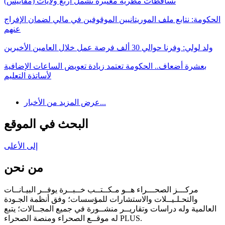
تساقطات مطرية معتبرة تشمل أربع ولايات (مقاييس)
الحكومة: نتابع ملف الموريتانيين الموقوفين في مالي لضمان الإفراج
عنهم
ولد لولي: وفرنا حوالي 30 ألف فرصة عمل خلال العامين الأخيرين
بعشرة أضعاف.. الحكومة تعتمد زيادة تعويض الساعات الإضافية
لأساتذة التعليم
عرض المزيد من الأخبار...
البحث في الموقع
إلى الأعلى
من نحن
مركـــز الصحـــراء هــو مـكــتــب خــبــرة يوفــر البيـانــات
والتحـلـيــلات والاستشارات للمؤسسات؛ وفق أنظمة الجـودة
العالمية وله دراسات وتقاريــر منشــورة في جميع المجــالات؛ يتبع
له موقــع الصحراء ومنصة الصحراء PLUS.