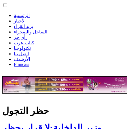
الرئيسية
الأخبار
بريد القراء
الساحل والصحراء
رأي حر
كتاب عرب
تكنولوجيا
اتصل بنا
الأرشيف
Français
حظر التجول
وزير الداخلية:لا قرار بحظر