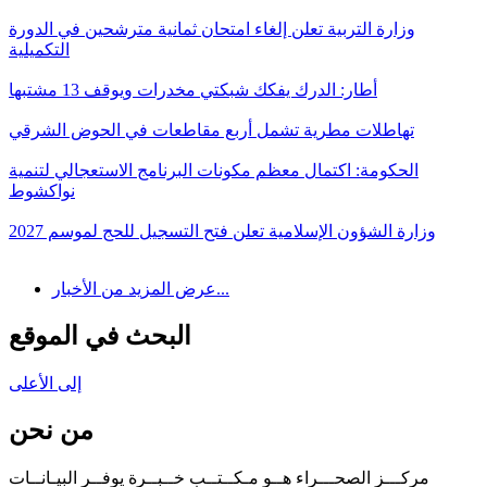
وزارة التربية تعلن إلغاء امتحان ثمانية مترشحين في الدورة
التكميلية
أطار: الدرك يفكك شبكتي مخدرات ويوقف 13 مشتبها
تهاطلات مطرية تشمل أربع مقاطعات في الحوض الشرقي
الحكومة: اكتمال معظم مكونات البرنامج الاستعجالي لتنمية
نواكشوط
وزارة الشؤون الإسلامية تعلن فتح التسجيل للحج لموسم 2027
عرض المزيد من الأخبار...
البحث في الموقع
إلى الأعلى
من نحن
مركـــز الصحـــراء هــو مـكــتــب خــبــرة يوفــر البيـانــات