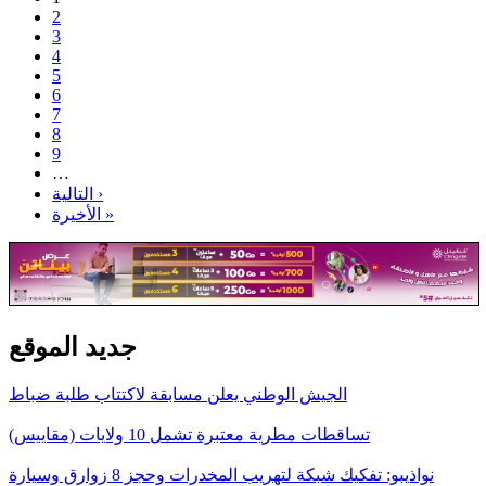
2
3
4
5
6
7
8
9
…
التالية ›
الأخيرة »
جديد الموقع
الجيش الوطني يعلن مسابقة لاكتتاب طلبة ضباط
تساقطات مطرية معتبرة تشمل 10 ولايات (مقاييس)
نواذيبو: تفكيك شبكة لتهريب المخدرات وحجز 8 زوارق وسيارة