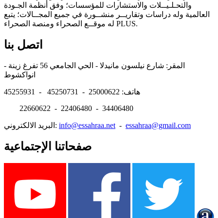
والتحـلـيــلات والاستشارات للمؤسسات؛ وفق أنظمة الجـودة
العالمية وله دراسات وتقاريــر منشــورة في جميع المجــالات؛ يتبع
له موقــع الصحراء ومنصة الصحراء PLUS.
اتصل بنا
المقر: شارع نيلسون مانيدلا - الحي الجامعي 56 تفرغ زينة -
انواكشوط
هاتف: 25000622 - 45250731 - 45255931
22660622 - 22406480 - 34406480
essahraa@gmail.com
-
info@essahraa.net
البريد الالكتروني:
صفحاتنا الإجتماعية