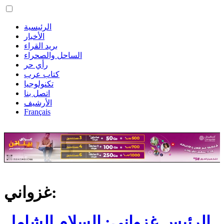
الرئيسية
الأخبار
بريد القراء
الساحل والصحراء
رأي حر
كتاب عرب
تكنولوجيا
اتصل بنا
الأرشيف
Français
غزواني:
الرئيس غزواني: السلام الشامل