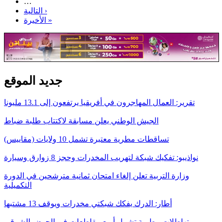
…
التالية ›
الأخيرة »
جديد الموقع
تقرير: العمال المهاجرون في أفريقيا يرتفعون إلى 13.1 مليونا
الجيش الوطني يعلن مسابقة لاكتتاب طلبة ضباط
تساقطات مطرية معتبرة تشمل 10 ولايات (مقاييس)
نواذيبو: تفكيك شبكة لتهريب المخدرات وحجز 8 زوارق وسيارة
وزارة التربية تعلن إلغاء امتحان ثمانية مترشحين في الدورة
التكميلية
أطار: الدرك يفكك شبكتي مخدرات ويوقف 13 مشتبها
تهاطلات مطرية تشمل أربع مقاطعات في الحوض الشرقي