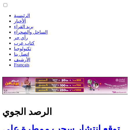
الرئيسية
الأخبار
بريد القراء
الساحل والصحراء
رأي حر
كتاب عرب
تكنولوجيا
اتصل بنا
الأرشيف
Français
الرصد الجوي
توقع انتشار سحب ممطرة على