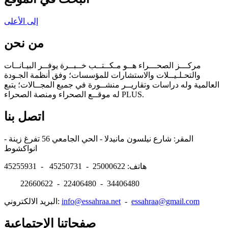
إلى الأعلى
من نحن
مركـــز الصحـــراء هــو مـكــتــب خــبــرة يوفــر البيـانــات
والتحـلـيــلات والاستشارات للمؤسسات؛ وفق أنظمة الجـودة
العالمية وله دراسات وتقاريــر منشــورة في جميع المجــالات؛ يتبع
له موقــع الصحراء ومنصة الصحراء PLUS.
اتصل بنا
المقر: شارع نيلسون مانيدلا - الحي الجامعي 56 تفرغ زينة -
انواكشوط
هاتف: 25000622 - 45250731 - 45255931
22660622 - 22406480 - 34406480
essahraa@gmail.com
-
info@essahraa.net
البريد الالكتروني:
صفحاتنا الإجتماعية