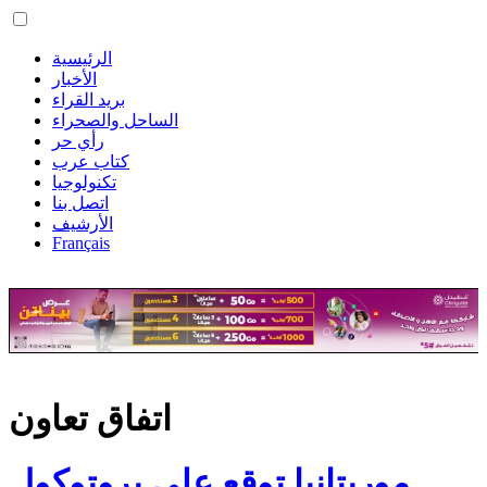
الرئيسية
الأخبار
بريد القراء
الساحل والصحراء
رأي حر
كتاب عرب
تكنولوجيا
اتصل بنا
الأرشيف
Français
اتفاق تعاون
موريتانيا توقع على بروتوكول