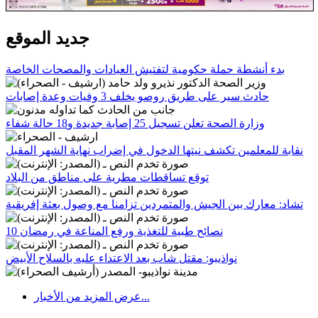
جديد الموقع
بدء أنشطة حملة حكومية لتفتيش العيادات والمصحات الخاصة
حادث سير على طريق روصو يخلف 3 وفيات وعدة إصابات
وزارة الصحة تعلن تسجيل 25 إصابة جديدة و18 حالة شفاء
نقابة للمعلمين تكشف نيتها الدخول في إضراب نهاية الشهر المقبل
توقع تساقطات مطرية على مناطق من البلاد
تشاد: معارك بين الجيش والمتمردين تزامنا مع وصول بعثة إفريقية
10 نصائح طبية للتغذية ورفع المناعة في رمضان
نواذيبو: مقتل شاب بعد الاعتداء عليه بالسلاح الأبيض
عرض المزيد من الأخبار...