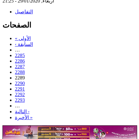
أربعاء, 29/01/2020 - 21:25
التفاصيل
الصفحات
« الأولى
‹ السابقة
…
2285
2286
2287
2288
2289
2290
2291
2292
2293
…
التالية ›
الأخيرة »