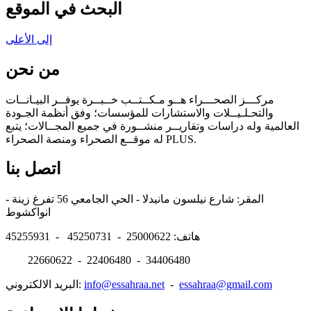
البحث في الموقع
إلى الأعلى
من نحن
مركـــز الصحـــراء هــو مـكــتــب خــبــرة يوفــر البيـانــات
والتحـلـيــلات والاستشارات للمؤسسات؛ وفق أنظمة الجـودة
العالمية وله دراسات وتقاريــر منشــورة في جميع المجــالات؛ يتبع
له موقــع الصحراء ومنصة الصحراء PLUS.
اتصل بنا
المقر: شارع نيلسون مانيدلا - الحي الجامعي 56 تفرغ زينة -
انواكشوط
هاتف: 25000622 - 45250731 - 45255931
22660622 - 22406480 - 34406480
essahraa@gmail.com
-
info@essahraa.net
البريد الالكتروني: