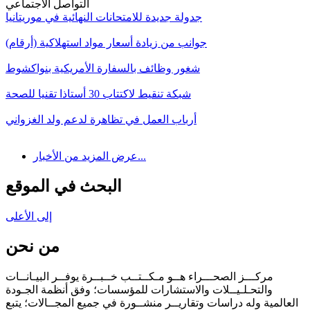
جدولة جديدة للامتحانات النهائية في موريتانيا
جوانب من زيادة أسعار مواد استهلاكية (أرقام)
شغور وظائف بالسفارة الأمريكية بنواكشوط
شبكة تنقيط لاكتتاب 30 أستاذا تقنيا للصحة
أرباب العمل في تظاهرة لدعم ولد الغزواني
عرض المزيد من الأخبار...
البحث في الموقع
إلى الأعلى
من نحن
مركـــز الصحـــراء هــو مـكــتــب خــبــرة يوفــر البيـانــات
والتحـلـيــلات والاستشارات للمؤسسات؛ وفق أنظمة الجـودة
العالمية وله دراسات وتقاريــر منشــورة في جميع المجــالات؛ يتبع