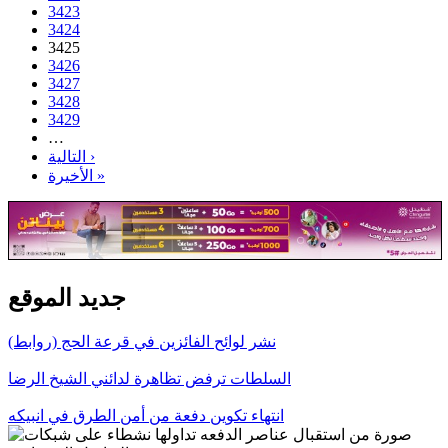
3423
3424
3425
3426
3427
3428
3429
…
التالية ›
الأخيرة »
جديد الموقع
نشر لوائح الفائزين في قرعة الحج (روابط)
السلطات ترفض تظاهرة لدائني الشيخ الرضا
انتهاء تكوين دفعة من أمن الطرق في انبيكه