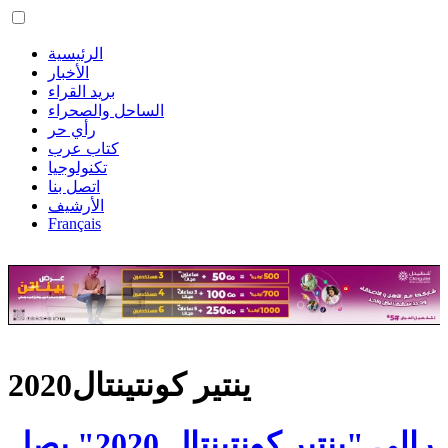
الرئيسية
الأخبار
بريد القراء
الساحل والصحراء
رأي حر
كتاب عرب
تكنولوجيا
اتصل بنا
الأرشيف
Français
ينتير كونتينتال2020
رالي "ينتير كونتينتال 2020" يصل