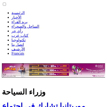
الرئيسية
الأخبار
بريد القراء
الساحل والصحراء
رأي حر
كتاب عرب
تكنولوجيا
اتصل بنا
الأرشيف
Français
وزراء السياحة
موريتانيا تشارك في اجتماع