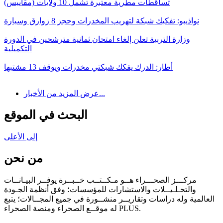
تساقطات مطرية معتبرة تشمل 10 ولايات (مقاييس)
نواذيبو: تفكيك شبكة لتهريب المخدرات وحجز 8 زوارق وسيارة
وزارة التربية تعلن إلغاء امتحان ثمانية مترشحين في الدورة
التكميلية
أطار: الدرك يفكك شبكتي مخدرات ويوقف 13 مشتبها
عرض المزيد من الأخبار...
البحث في الموقع
إلى الأعلى
من نحن
مركـــز الصحـــراء هــو مـكــتــب خــبــرة يوفــر البيـانــات
والتحـلـيــلات والاستشارات للمؤسسات؛ وفق أنظمة الجـودة
العالمية وله دراسات وتقاريــر منشــورة في جميع المجــالات؛ يتبع
له موقــع الصحراء ومنصة الصحراء PLUS.