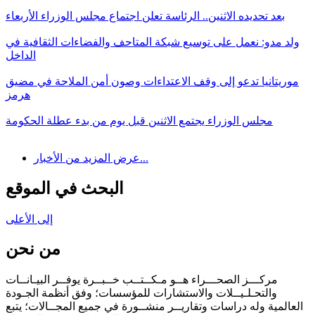
بعد تحديده الاثنين.. الرئاسة تعلن اجتماع مجلس الوزراء الأربعاء
ولد مدو: نعمل على توسيع شبكة المتاحف والفضاءات الثقافية في
الداخل
موريتانيا تدعو إلى وقف الاعتداءات وصون أمن الملاحة في مضيق
هرمز
مجلس الوزراء يجتمع الاثنين قبل يوم من بدء عطلة الحكومة
عرض المزيد من الأخبار...
البحث في الموقع
إلى الأعلى
من نحن
مركـــز الصحـــراء هــو مـكــتــب خــبــرة يوفــر البيـانــات
والتحـلـيــلات والاستشارات للمؤسسات؛ وفق أنظمة الجـودة
العالمية وله دراسات وتقاريــر منشــورة في جميع المجــالات؛ يتبع