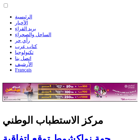
الرئيسية
الأخبار
بريد القراء
الساحل والصحراء
رأي حر
كتاب عرب
تكنولوجيا
اتصل بنا
الأرشيف
Français
مركز الاستطباب الوطني
جهة نواكشوط توقع اتفاقية