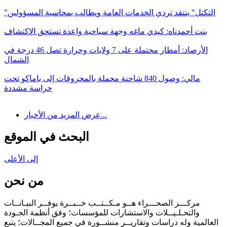
"التكتل" ينتقد تردي الخدمات العامة ويطالب بمحاسبة المسؤولين
بنت أحمدناه: كيدي ماغه وجهة سياحية واعدة تستحق الاكتشاف
الأرصاد: أمطار محتملة على 7 ولايات وحرارة تصل 46 درجة في
الشمال
مالي: وصول 840 شاحنة محملة بالمحروقات إلى باماكو تحت
حراسة مشددة
عرض المزيد من الأخبار...
البحث في الموقع
إلى الأعلى
من نحن
مركـــز الصحـــراء هــو مـكــتــب خــبــرة يوفــر البيـانــات
والتحـلـيــلات والاستشارات للمؤسسات؛ وفق أنظمة الجـودة
العالمية وله دراسات وتقاريــر منشــورة في جميع المجــالات؛ يتبع