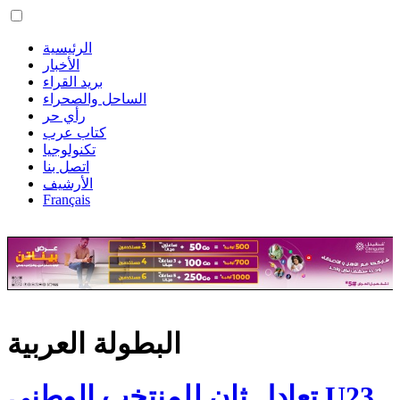
الرئيسية
الأخبار
بريد القراء
الساحل والصحراء
رأي حر
كتاب عرب
تكنولوجيا
اتصل بنا
الأرشيف
Français
البطولة العربية
تعادل ثانٍ للمنتخب الوطني U23