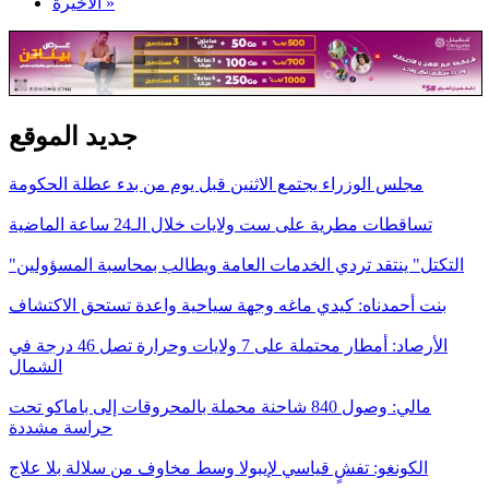
الأخيرة »
جديد الموقع
مجلس الوزراء يجتمع الاثنين قبل يوم من بدء عطلة الحكومة
تساقطات مطرية على ست ولايات خلال الـ24 ساعة الماضية
"التكتل" ينتقد تردي الخدمات العامة ويطالب بمحاسبة المسؤولين
بنت أحمدناه: كيدي ماغه وجهة سياحية واعدة تستحق الاكتشاف
الأرصاد: أمطار محتملة على 7 ولايات وحرارة تصل 46 درجة في
الشمال
مالي: وصول 840 شاحنة محملة بالمحروقات إلى باماكو تحت
حراسة مشددة
الكونغو: تفشٍ قياسي لإيبولا وسط مخاوف من سلالة بلا علاج