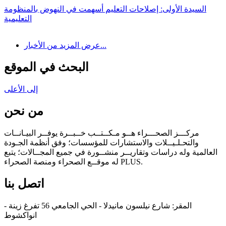
السيدة الأولى: إصلاحات التعليم أسهمت في النهوض بالمنظومة
التعليمية
عرض المزيد من الأخبار...
البحث في الموقع
إلى الأعلى
من نحن
مركـــز الصحـــراء هــو مـكــتــب خــبــرة يوفــر البيـانــات
والتحـلـيــلات والاستشارات للمؤسسات؛ وفق أنظمة الجـودة
العالمية وله دراسات وتقاريــر منشــورة في جميع المجــالات؛ يتبع
له موقــع الصحراء ومنصة الصحراء PLUS.
اتصل بنا
المقر: شارع نيلسون مانيدلا - الحي الجامعي 56 تفرغ زينة -
انواكشوط