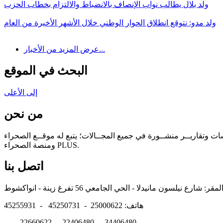
ولد بلال يطالب نواب الإنصاف بالانضباط والالتزام بخطاب الحزب
ولد مدو: نتوقع انطلاق الحوار الوطني خلال الأشهر الأخيرة من العام
عرض المزيد من الأخبار...
البحث في الموقع
إلى الأعلى
من نحن
سات وتقاريــر منشــورة في جميع المجــالات؛ يتبع له موقــع الصحراء
ومنصة الصحراء PLUS.
اتصل بنا
هاتف: 25000622 - 45250731 - 45255931
22660622 - 22406480 - 34406480