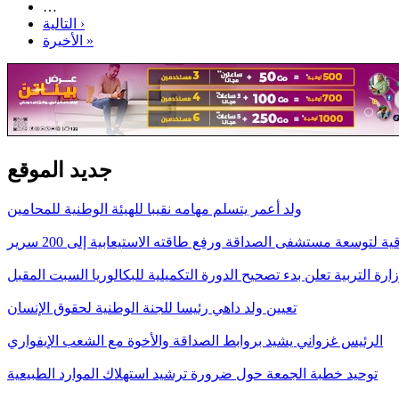
…
التالية ›
الأخيرة »
جديد الموقع
ولد أعمر يتسلم مهامه نقيبا للهيئة الوطنية للمحامين
قية لتوسعة مستشفى الصداقة ورفع طاقته الاستيعابية إلى 200 سرير
ارة التربية تعلن بدء تصحيح الدورة التكميلية للبكالوريا السبت المقبل
تعيين ولد داهي رئيسا للجنة الوطنية لحقوق الإنسان
الرئيس غزواني يشيد بروابط الصداقة والأخوة مع الشعب الإيفواري
توحيد خطبة الجمعة حول ضرورة ترشيد استهلاك الموارد الطبيعية