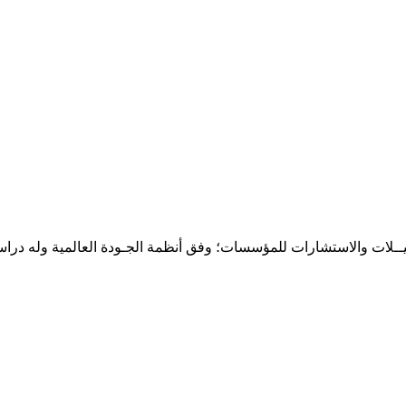
حـلـيــلات والاستشارات للمؤسسات؛ وفق أنظمة الجـودة العالمية وله درا
المقر: شارع نيلسون مانيدلا - الحي الجامعي 56 تفرغ زينة - انواكشوط