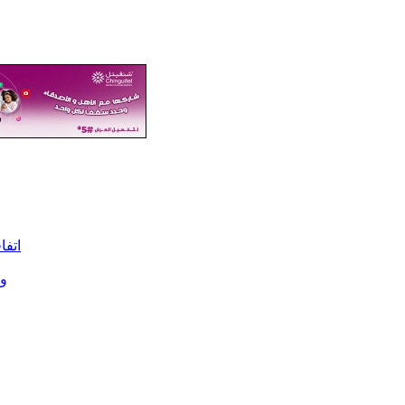
اتفا
وز