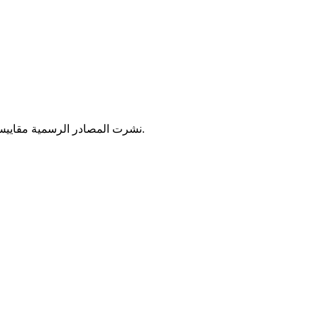
نشرت المصادر الرسمية مقاييس الأمطار التي تهاطلت خلال الـ24 ساعة الماضية، وأوضحت هذه المقاييس تسجيل تساقطات مطرية على 146 بلدة توزعت بين ثماني ولايات.