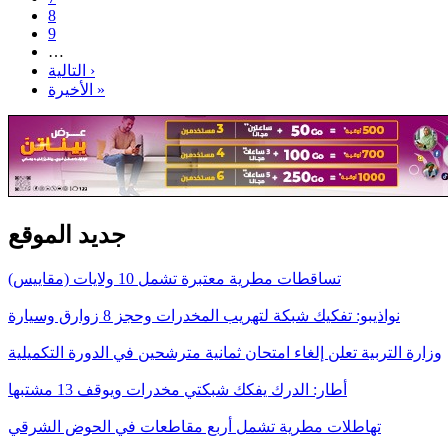
8
9
…
التالية ›
الأخيرة »
جديد الموقع
تساقطات مطرية معتبرة تشمل 10 ولايات (مقاييس)
نواذيبو: تفكيك شبكة لتهريب المخدرات وحجز 8 زوارق وسيارة
وزارة التربية تعلن إلغاء امتحان ثمانية مترشحين في الدورة التكميلية
أطار: الدرك يفكك شبكتي مخدرات ويوقف 13 مشتبها
تهاطلات مطرية تشمل أربع مقاطعات في الحوض الشرقي