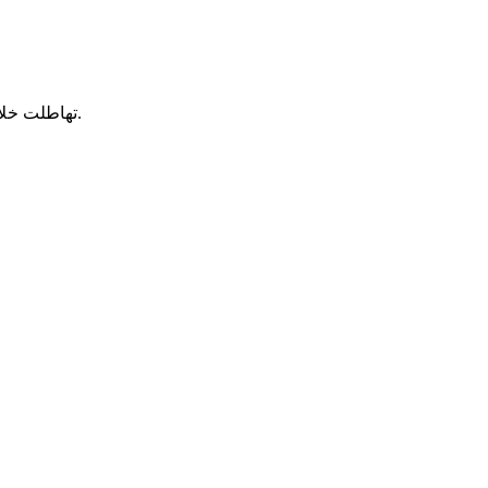
تهاطلت خلال الـ24 ساعة الماضية أمطار تراوحت بين الخفيفة والمتوسطة، وشملت 22 منطقة على الأقل توزعت بين ولايتي الحوضين الشرقي والغربي.