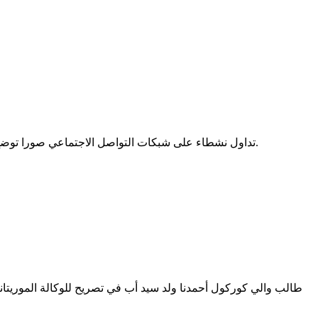
تداول نشطاء على شبكات التواصل الاجتماعي صورا توضح جانبا من المعاناة التي وجد سكان باسكنو أنفسهم أمامها جراء محاصرة المياه لبعض المنازل داخل المقاطعة الواقعة في أقصى شرق البلاد.
طالب والي كوركول أحمدنا ولد سيد أب في تصريح للوكالة الموريتا