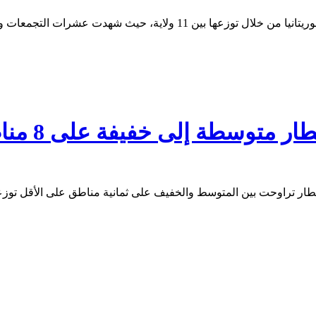
 متوسطة إلى خفيفة على 8 مناطق شمال وجنوب البلاد (مقاييس)