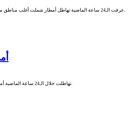
عرفت الـ24 ساعة الماضية تهاطل أمطار شملت أغلب مناطق موريتانيا من خلال توزعها بين 11 ولاية، حيث شهدت عشرات التجمعات والمدن في الداخل تساقطات مطرية تراوحت بين المتوسطة والخفيفة.
أمطار
تهاطلت خلال الـ24 ساعة الماضية أمطار تراوحت بين المتوسط والخفيف على ثمانية مناطق على الأقل توزعت بين شمال وجنوب البلاد وبين ولايات كيدي ماغا وإينشيري ونواذيبو.