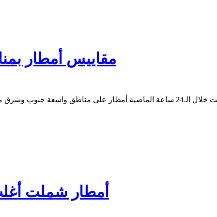
مقاييس أمطار بمن
أمطار شملت أغلب 