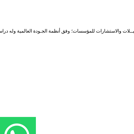
حـلـيــلات والاستشارات للمؤسسات؛ وفق أنظمة الجـودة العالمية وله درا
المقر: شارع نيلسون مانيدلا - الحي الجامعي 56 تفرغ زينة - انواكشوط