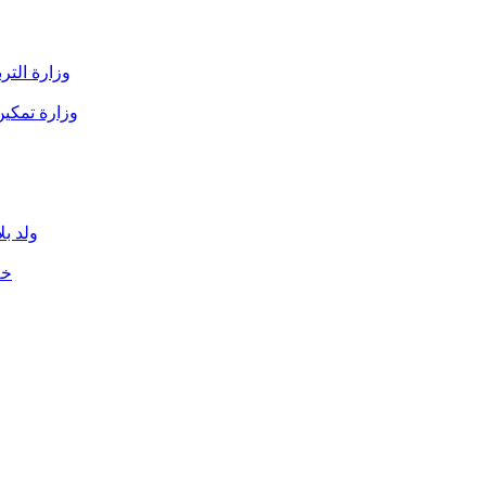
وزارة التربية: 2026 شهدت تطورا في شفافية تسيير المصاد
وزارة تمكين
ولد ب
خلال الـ72 ساعة