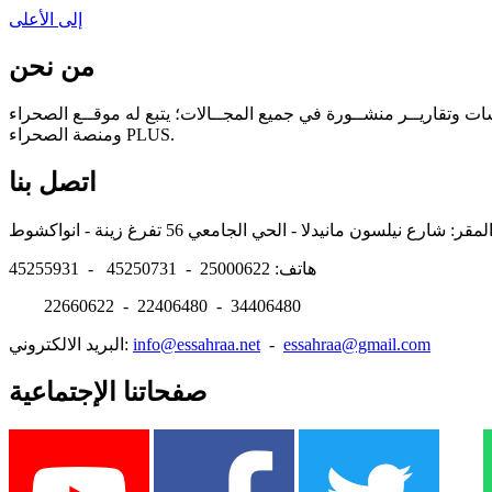
إلى الأعلى
من نحن
سات وتقاريــر منشــورة في جميع المجــالات؛ يتبع له موقــع الصحراء
ومنصة الصحراء PLUS.
اتصل بنا
هاتف: 25000622 - 45250731 - 45255931
22660622 - 22406480 - 34406480
essahraa@gmail.com
-
info@essahraa.net
البريد الالكتروني:
صفحاتنا الإجتماعية