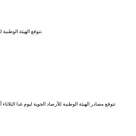
تتوقع الهيئة الوطنية للأرصاد الجوية تساقطات مطرية ضعيفة إلى معتدلة؛ على جنوب الحوض الغربي وجنوب لعصابه وكيديماغه وغورغول ولبراكنه وجنوب اترارزة.
تتوقع مصادر الهيئة الوطنية للأرصاد الجوية ليوم غدا الثلا