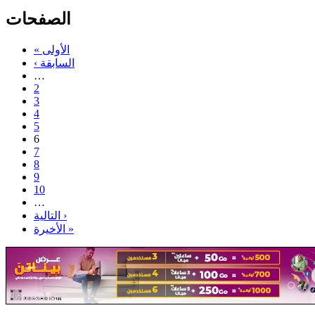
الصفحات
« الأولى
‹ السابقة
…
2
3
4
5
6
7
8
9
10
…
التالية ›
الأخيرة »