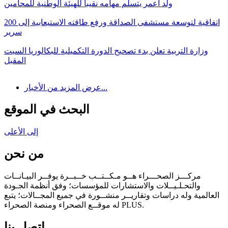
ولد أعمر يتسلم مهامه نقيبا للهيئة الوطنية للمحامين
اتفاقية لتوسعة مستشفى الصداقة ورفع طاقته الاستيعابية إلى 200
سرير
وزارة التربية تعلن بدء تصحيح الدورة التكميلية للبكالوريا السبت
المقبل
عرض المزيد من الأخبار...
البحث في الموقع
إلى الأعلى
من نحن
مركـــز الصحـــراء هــو مـكــتــب خــبــرة يوفــر البيـانــات
والتحـلـيــلات والاستشارات للمؤسسات؛ وفق أنظمة الجـودة
العالمية وله دراسات وتقاريــر منشــورة في جميع المجــالات؛ يتبع
له موقــع الصحراء ومنصة الصحراء PLUS.
اتصل بنا