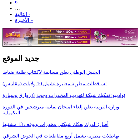
9
…
التالية ›
الأخيرة »
جديد الموقع
الجيش الوطني يعلن مسابقة لاكتتاب طلبة ضباط
تساقطات مطرية معتبرة تشمل 10 ولايات (مقاييس)
نواذيبو: تفكيك شبكة لتهريب المخدرات وحجز 8 زوارق وسيارة
وزارة التربية تعلن إلغاء امتحان ثمانية مترشحين في الدورة
التكميلية
أطار: الدرك يفكك شبكتي مخدرات ويوقف 13 مشتبها
تهاطلات مطرية تشمل أربع مقاطعات في الحوض الشرقي