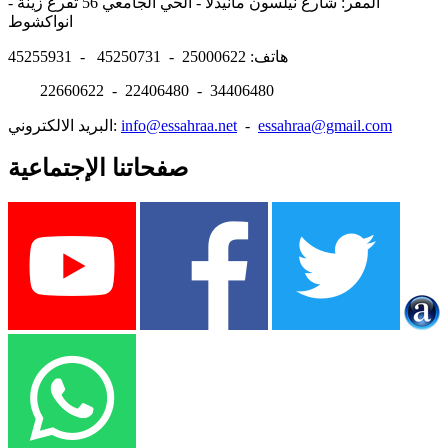
المقر: شارع نيلسون مانيدلا - الحي الجامعي 56 تفرغ زينة -
انواكشوط
هاتف: 25000622 - 45250731 - 45255931
22660622 - 22406480 - 34406480
essahraa@gmail.com
-
info@essahraa.net
البريد الالكتروني:
صفحاتنا الإجتماعية