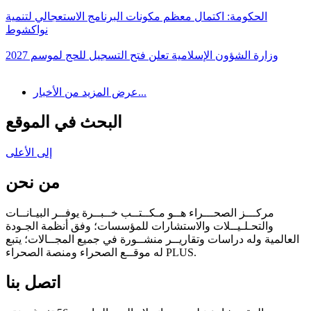
الحكومة: اكتمال معظم مكونات البرنامج الاستعجالي لتنمية
نواكشوط
وزارة الشؤون الإسلامية تعلن فتح التسجيل للحج لموسم 2027
عرض المزيد من الأخبار...
البحث في الموقع
إلى الأعلى
من نحن
مركـــز الصحـــراء هــو مـكــتــب خــبــرة يوفــر البيـانــات
والتحـلـيــلات والاستشارات للمؤسسات؛ وفق أنظمة الجـودة
العالمية وله دراسات وتقاريــر منشــورة في جميع المجــالات؛ يتبع
له موقــع الصحراء ومنصة الصحراء PLUS.
اتصل بنا