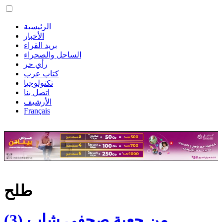
الرئيسية
الأخبار
بريد القراء
الساحل والصحراء
رأي حر
كتاب عرب
تكنولوجيا
اتصل بنا
الأرشيف
Français
طلح
من جعبة صحفي شاب (3)