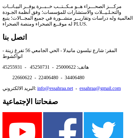
مركـــز الصحـــراء هــو مـكــتــب خــبــرة يوفــر البيـانــات
والتحـلـيــلات والاستشارات للمؤسسات؛ وفق أنظمة الجـودة
العالمية وله دراسات وتقاريــر منشــورة في جميع المجــالات؛ يتبع
له موقــع الصحراء ومنصة الصحراء PLUS.
اتصل بنا
المقر: شارع نيلسون مانيدلا - الحي الجامعي 56 تفرغ زينة -
انواكشوط
هاتف: 25000622 - 45250731 - 45255931
22660622 - 22406480 - 34406480
essahraa@gmail.com
-
info@essahraa.net
البريد الالكتروني:
صفحاتنا الإجتماعية