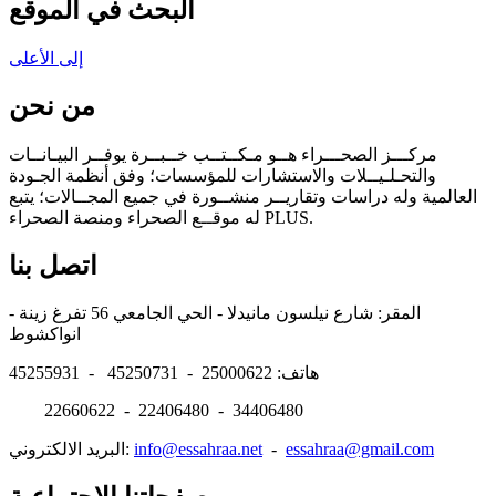
البحث في الموقع
إلى الأعلى
من نحن
مركـــز الصحـــراء هــو مـكــتــب خــبــرة يوفــر البيـانــات
والتحـلـيــلات والاستشارات للمؤسسات؛ وفق أنظمة الجـودة
العالمية وله دراسات وتقاريــر منشــورة في جميع المجــالات؛ يتبع
له موقــع الصحراء ومنصة الصحراء PLUS.
اتصل بنا
المقر: شارع نيلسون مانيدلا - الحي الجامعي 56 تفرغ زينة -
انواكشوط
هاتف: 25000622 - 45250731 - 45255931
22660622 - 22406480 - 34406480
essahraa@gmail.com
-
info@essahraa.net
البريد الالكتروني: