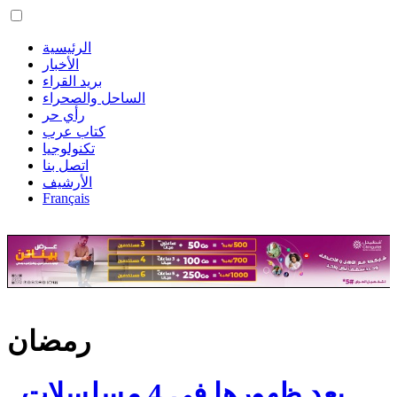
الرئيسية
الأخبار
بريد القراء
الساحل والصحراء
رأي حر
كتاب عرب
تكنولوجيا
اتصل بنا
الأرشيف
Français
رمضان
بعد ظهورها في 4 مسلسلات..