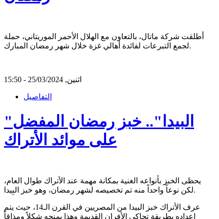
أطلقت شركة ماتال، بالتعاون مع الهلال الأحمر الموريتاني، حملة
لجمع التبرعات لفائدة أهالي غزة خلال شهر رمضان المبارك.
اثنين, 25/03/2024 - 15:50
التفاصيل
"البيدا".. خبز رمضان المفضل
على موائد الأتراك
يحظى الخبز بأنواعه الغنية بمكانة مهمة عند الأتراك طوال العام،
لكن نوعاً واحداً منه تم تخصيصه لشهر رمضان، وهو خبز البِيدا.
عرف الأتراك خبز البيدا من المصريين في القرن الـ14، حيث يتم
إعداده بطريقة تحاكي الأفران القديمة وهذا يمنحه شكلاً ومذاقاً