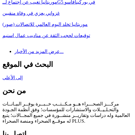
موريتانيا تغيب عن اجتماع لــG5 في بوركينافاسو
غزواني يعزي في وفاة منقبين
موريتانيا تخلد اليوم العالمي للاتصالات (صور)
توقيعات لحجب الثقة عن مناديب عمال اسنيم
عرض المزيد من الأخبار...
البحث في الموقع
إلى الأعلى
من نحن
مركـــز الصحـــراء هــو مـكــتــب خــبــرة يوفــر البيـانــات
والتحـلـيــلات والاستشارات للمؤسسات؛ وفق أنظمة الجـودة
العالمية وله دراسات وتقاريــر منشــورة في جميع المجــالات؛ يتبع
له موقــع الصحراء ومنصة الصحراء PLUS.
اتصل بنا