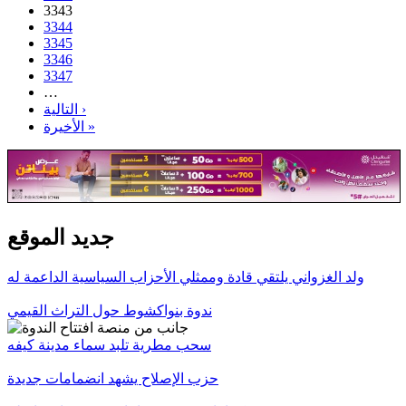
3343
3344
3345
3346
3347
…
التالية ›
الأخيرة »
جديد الموقع
ولد الغزواني يلتقي قادة وممثلي الأحزاب السياسية الداعمة له
ندوة بنواكشوط حول التراث القيمي
سحب مطرية تلبد سماء مدينة كيفه
حزب الإصلاح يشهد انضمامات جديدة