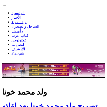
الرئيسية
الأخبار
بريد القراء
الساحل والصحراء
رأي حر
كتاب عرب
تكنولوجيا
اتصل بنا
الأرشيف
Français
ولد محمد خونا
تصريح ولد محمد خونا بعد لقائه