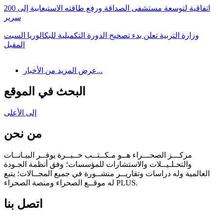
اتفاقية لتوسعة مستشفى الصداقة ورفع طاقته الاستيعابية إلى 200
سرير
وزارة التربية تعلن بدء تصحيح الدورة التكميلية للبكالوريا السبت
المقبل
عرض المزيد من الأخبار...
البحث في الموقع
إلى الأعلى
من نحن
مركـــز الصحـــراء هــو مـكــتــب خــبــرة يوفــر البيـانــات
والتحـلـيــلات والاستشارات للمؤسسات؛ وفق أنظمة الجـودة
العالمية وله دراسات وتقاريــر منشــورة في جميع المجــالات؛ يتبع
له موقــع الصحراء ومنصة الصحراء PLUS.
اتصل بنا