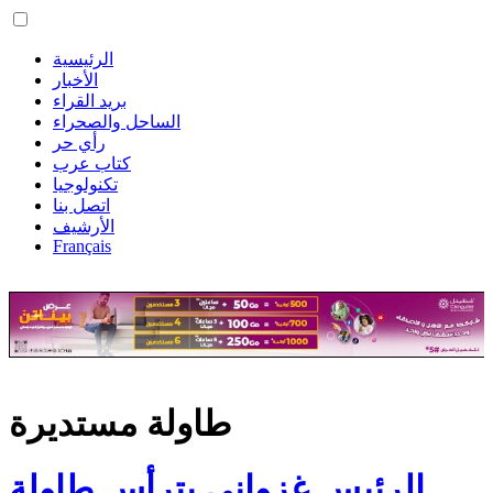
الرئيسية
الأخبار
بريد القراء
الساحل والصحراء
رأي حر
كتاب عرب
تكنولوجيا
اتصل بنا
الأرشيف
Français
طاولة مستديرة
الرئيس غزواني يترأس طاولة