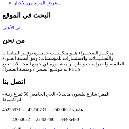
عرض المزيد من الأخبار...
البحث في الموقع
إلى الأعلى
من نحن
مركـــز الصحـــراء هــو مـكــتــب خــبــرة يوفــر البيـانــات
والتحـلـيــلات والاستشارات للمؤسسات؛ وفق أنظمة الجـودة
العالمية وله دراسات وتقاريــر منشــورة في جميع المجــالات؛ يتبع
له موقــع الصحراء ومنصة الصحراء PLUS.
اتصل بنا
المقر: شارع نيلسون مانيدلا - الحي الجامعي 56 تفرغ زينة -
انواكشوط
هاتف: 25000622 - 45250731 - 45255931
22660622 - 22406480 - 34406480