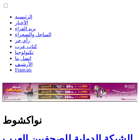
الرئيسية
الأخبار
بريد القراء
الساحل والصحراء
رأي حر
كتاب عرب
تكنولوجيا
اتصل بنا
الأرشيف
Français
نواكشوط
الشبكة الدولية للصحفيين العرب