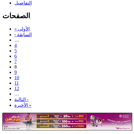
التفاصيل
الصفحات
« الأولى
‹ السابقة
…
4
5
6
7
8
9
10
11
12
…
التالية ›
الأخيرة »