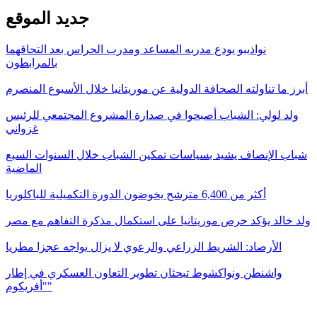
جديد الموقع
نواذيبو يودع مدربه المساعد ومدرب الحراس بعد التحاقهما
بالمرابطون
أبرز ما تناولته الصحافة الدولية عن موريتانيا خلال الأسبوع المنصرم
ولد لولي: الشباب أصبحوا في صدارة المشروع المجتمعي للرئيس
غزواني
شباب الإنصاف يشيد بسياسات تمكين الشباب خلال السنوات السبع
الماضية
أكثر من 6,400 مترشح يخوضون الدورة التكميلية للباكلوريا
ولد خالد يؤكد حرص موريتانيا على استكمال مذكرة التفاهم مع مصر
الأرصاد: الشريط الزراعي والرعوي لا يزال يواجه عجزا مطريا
واشنطن ونواكشوط تبحثان تطوير التعاون العسكري في إطار
"أفريكوم"